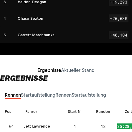
+19,293
3
Haiden Deegan
+26,630
4
Chase Sexton
+40,104
5
Garrett Marchbanks
Ergebnisse
Aktueller Stand
ERGEBNISSE
Rennen
Startaufstellung
Rennen
Startaufstellung
Pos
Fahrer
Start Nr
Runden
Zeit
JL
01
1
18
35:28
Jett Lawrence