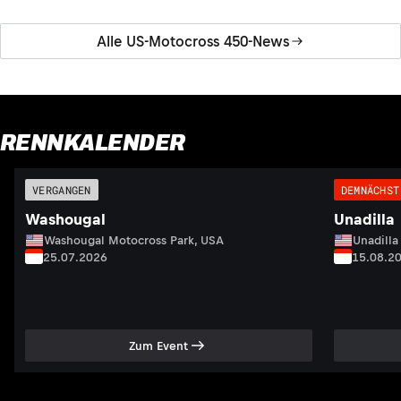
Alle US-Motocross 450-News
RENNKALENDER
VERGANGEN
DEMNÄCHST
Washougal
Unadilla
Washougal Motocross Park, USA
Unadilla
25.07.2026
15.08.2
Zum Event