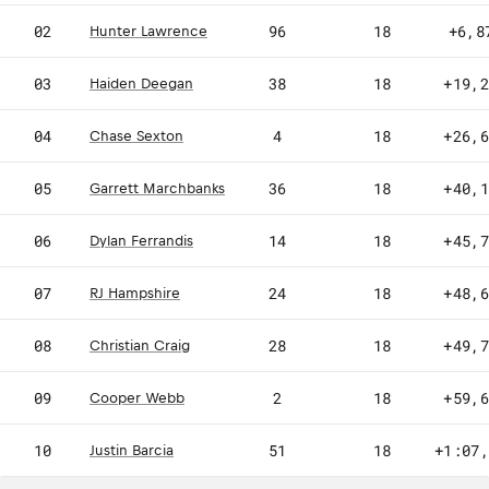
02
96
18
+6,8
Hunter Lawrence
03
38
18
+19,
Haiden Deegan
04
4
18
+26,
Chase Sexton
05
36
18
+40,
Garrett Marchbanks
06
14
18
+45,
Dylan Ferrandis
07
24
18
+48,
RJ Hampshire
08
28
18
+49,
Christian Craig
09
2
18
+59,
Cooper Webb
10
51
18
+1:07
Justin Barcia