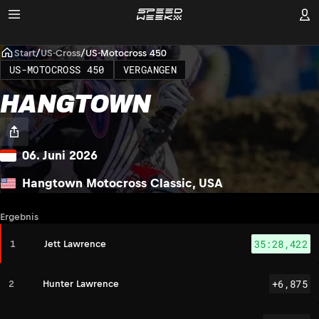
Start
/
US-Cross
/
US-Motocross 450
US-MOTOCROSS 450
VERGANGEN
HANGTOWN
06. Juni 2026
Hangtown Motocross Classic, USA
Ergebnis
JL
35:28,422
1
Jett Lawrence
+6,875
2
Hunter Lawrence