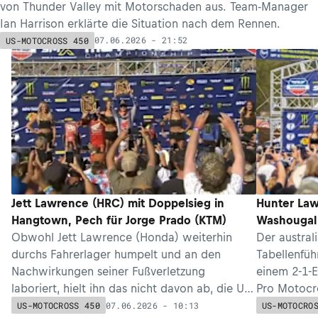
von Thunder Valley mit Motorschaden aus. Team-Manager
Ian Harrison erklärte die Situation nach dem Rennen.
07.06.2026 - 21:52
US-MOTOCROSS 450
Jett Lawrence (HRC) mit Doppelsieg in
Hunter Law
Hangtown, Pech für Jorge Prado (KTM)
Washougal 
Obwohl Jett Lawrence (Honda) weiterhin
Der austral
durchs Fahrerlager humpelt und an den
Tabellenfü
Nachwirkungen seiner Fußverletzung
einem 2-1-
laboriert, hielt ihn das nicht davon ab, die US
Pro Motocr
Nationals in Hangtown zu gewinnen.
vor Jett L
07.06.2026 - 10:13
US-MOTOCROSS 450
US-MOTOCRO