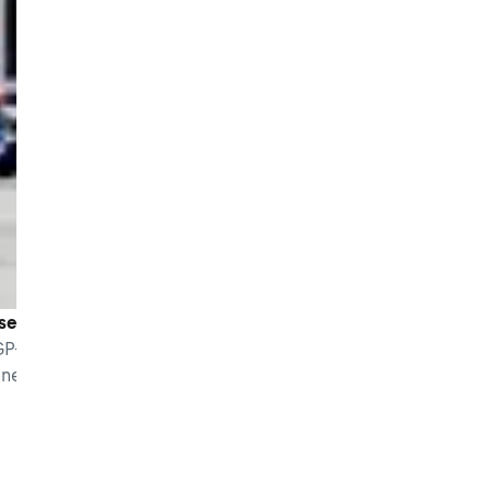
sehen ist
GP-Sprint statt. SPEEDWEEK.com bietet eine Übersicht, wo 
nnen.