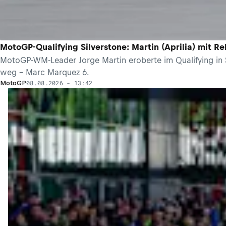
MotoGP-Qualifying Silverstone: Martin (Aprilia) mit R
MotoGP-WM-Leader Jorge Martin eroberte im Qualifying in Sil
weg – Marc Marquez 6.
08.08.2026 - 13:42
MotoGP