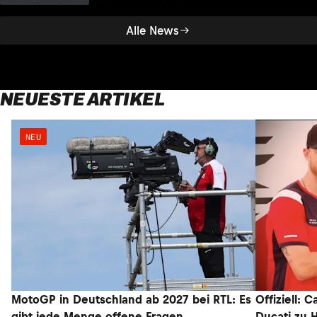
Alle News
NEUESTE ARTIKEL
NEU
MotoGP in Deutschland ab 2027 bei RTL: Es
Offiziell: 
gibt jede Menge offene Fragen
Ducati zu 