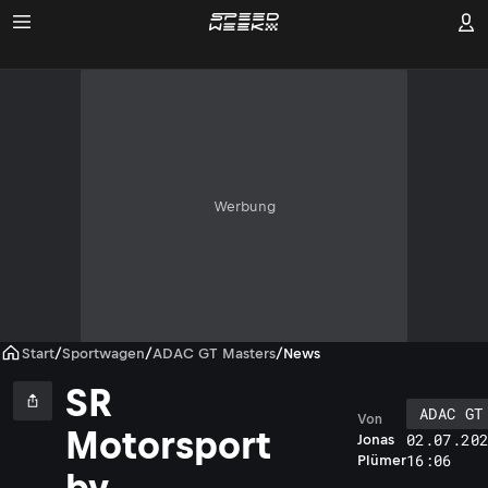
Werbung
Start
/
Sportwagen
/
ADAC GT Masters
/
News
SR
ADAC GT
Von
Motorsport
02.07.20
Jonas
16:06
Plümer
by