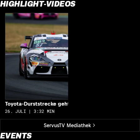
HIGHLIGHT-VIDEOS
S
2
Toyota-Durststrecke geht zu Ende
26. JULI | 3:32 MIN
ServusTV Mediathek
EVENTS