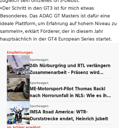
zugleich sein offizielles GT3-Debüt.
«Der Schritt in den GT3 ist für mich etwas
Besonderes. Das ADAC GT Masters ist dafür eine
ideale Plattform, um Erfahrung auf hohem Niveau zu
sammeln», erklärt Förderer, der in diesem Jahr
hauptsächlich in der GT4 European Series startet.
Empfehlungen
Sportwagen
24h Nürburgring und RTL verlängern
Zusammenarbeit - Präsenz wird
ausgebaut
Sportwagen
ME-Motorsport-Pilot Thomas Rackl
nach Horrorunfall in NLS: Wie es ihm
geht
Sportwagen
IMSA Road America: WTR-
Durststrecke endet, Heinrich jubelt
Im Artikel erwähnt