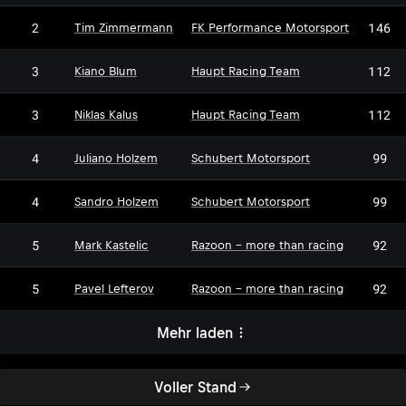
2
146
Tim Zimmermann
FK Performance Motorsport
3
112
Kiano Blum
Haupt Racing Team
3
112
Niklas Kalus
Haupt Racing Team
4
99
Juliano Holzem
Schubert Motorsport
4
99
Sandro Holzem
Schubert Motorsport
5
92
Mark Kastelic
Razoon - more than racing
5
92
Pavel Lefterov
Razoon - more than racing
Mehr laden
Voller Stand