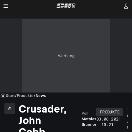
Werbung
Start
/
Produkte
/
News
Crusader,
PRODUKTE
Von
D
John
03.08.2021
Mathias
a
- 10:21
Brunner
s
Cobb