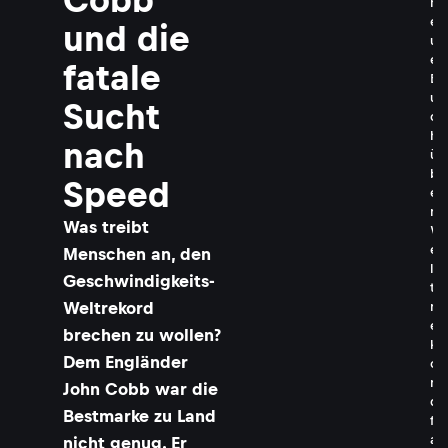
n
e
und die
u
e
fatale
B
u
Sucht
c
h
nach
ü
b
Speed
e
r
Was treibt
W
e
Menschen an, den
l
Geschwindigkeits-
t
Weltrekord
r
e
brechen zu wollen?
k
Dem Engländer
o
r
John Cobb war die
d
Bestmarke zu Land
f
a
nicht genug. Er