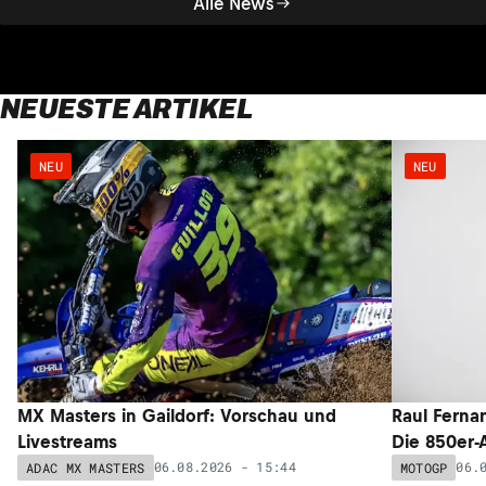
Alle News
NEUESTE ARTIKEL
NEU
NEU
MX Masters in Gaildorf: Vorschau und
Raul Ferna
Livestreams
Die 850er-
06.08.2026 - 15:44
06.
ADAC MX MASTERS
MOTOGP