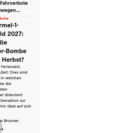
Bossen
Fahrverbote
wegen
Motorradlärm:
Woche
Die Blase
rmel-1-
platzt
eld 2027:
die
er-Bombe
m Herbst?
Ferienzeit,
Zeit: Dies sind
 in welchen
se die
sten
l diskutiert
Sensation zur
hin lässt auf sich
as Brunner