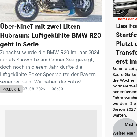
Thema der 
Das Fo
Über-NineT mit zwei Litern
Startf
Hubraum: Luftgekühlte BMW R20
Platzt 
geht in Serie
Transf
Zunächst wurde die BMW R20 im Jahr 2024
nur als Showbike am Comer See gezeigt,
erst i
doch noch in diesem Jahr dürfte die
Sommerzeit, 
luftgekühlte Boxer-Speerspitze der Bayern
Saure-Gurke-
die Wochen,
serienreif sein. Wir haben die Fotos!
normalerwei
07.08.2026 - 08:30
PRODUKTE
hanebüchen
Fahrerwechse
werden. Die 
Saison 2027 
warten.
Mathi
Weiterlesen