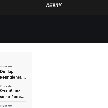
en
Produkte
Dunlop
Renndienst:
Ende und
Produkte
Anfang einer
Strauß und
Ära
seine Rede
vor den Auto-
Produkte