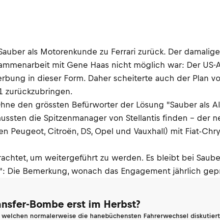
ber als Motorenkunde zu Ferrari zurück. Der damalige 
ammenarbeit mit Gene Haas nicht möglich war: Der US-Am
rbung in dieser Form. Daher scheiterte auch der Plan v
1 zurückzubringen.
Ohne den grössten Befürworter der Lösung "Sauber als Alf
sten die Spitzenmanager von Stellantis finden – der n
 Peugeot, Citroën, DS, Opel und Vauxhall) mit Fiat-Chrys
rachtet, um weitergeführt zu werden. Es bleibt bei Saube
 Die Bemerkung, wonach das Engagement jährlich geprüft
ransfer-Bombe erst im Herbst?
n welchen normalerweise die hanebüchensten Fahrerwechsel diskutiert 