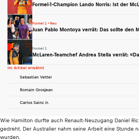
Formel-1-Champion Lando Norris: Ist der McL
Formel 1 • Neu
Juan Pablo Montoya verrät: Das sollte den
Formel 1
McLaren-Teamchef Andrea Stella verrät: «Das
Im Artikel erwähnt
Sebastian Vettel
Romain Grosjean
Carlos Sainz Jr.
Wie Hamilton durfte auch Renault-Neuzugang Daniel Ric
gedreht. Der Australier nahm seine Arbeit eine Stunde 
wurden.