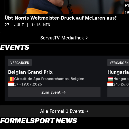
F
1
Übt Norris Weltmeister-Druck auf McLaren aus?
27. JULI | 1:16 MIN
ServusTV Mediathek
EVENTS
VERGANGEN
VERGANGEN
Belgian Grand Prix
Hungaria
Circuit de Spa-Francorchamps, Belgien
Hungaro
17.–19.07.2026
24.–26.
Zum Event
Alle Formel 1 Events
FORMELSPORT NEWS