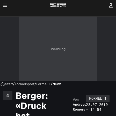
Werbung
Start
/
Formelsport
/
Formel 1
/
News
Berger:
FORMEL 1
Von
G
«Druck
23.07.2019
Andreas
e
- 14:54
Reiners
r
hat