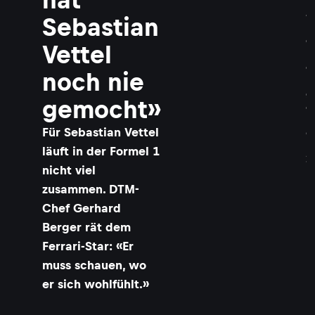
h
a
Sebastian
r
d
Vettel
B
e
noch nie
r
g
gemocht»
e
r
Für Sebastian Vettel
©
L
läuft in der Formel 1
A
T
nicht viel
zusammen. DTM-
Chef Gerhard
Berger rät dem
Ferrari-Star: «Er
muss schauen, wo
er sich wohlfühlt.»