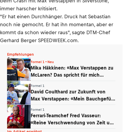
beim Crash mit Max Verstappen in Silverstone,
immer harscher kritisiert.
"Er hat einen Durchhänger. Druck hat Sebastian
noch nie gemocht. Er hat ihn momentan, aber er
kommt da schon wieder raus", sagte DTM-Chef
Gerhard Berger SPEEDWEEK.com.
Empfehlungen
Formel 1 • Neu
Mika Häkkinen: «Max Verstappen zu
McLaren? Das spricht für mich
dagegen»
Formel 1
David Coulthard zur Zukunft von
Max Verstappen: «Mein Bauchgefühl
sagt …»
Formel 1
Ferrari-Teamchef Fred Vasseur:
«Reine Verschwendung von Zeit und
Energie»
Im Artikel erwähnt