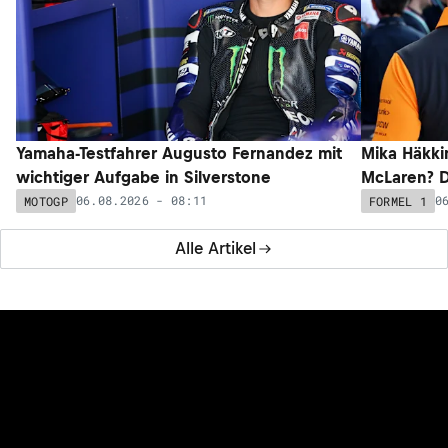
Yamaha-Testfahrer Augusto Fernandez mit
Mika Häkki
wichtiger Aufgabe in Silverstone
McLaren? D
06.08.2026 - 08:11
0
MOTOGP
FORMEL 1
Alle Artikel