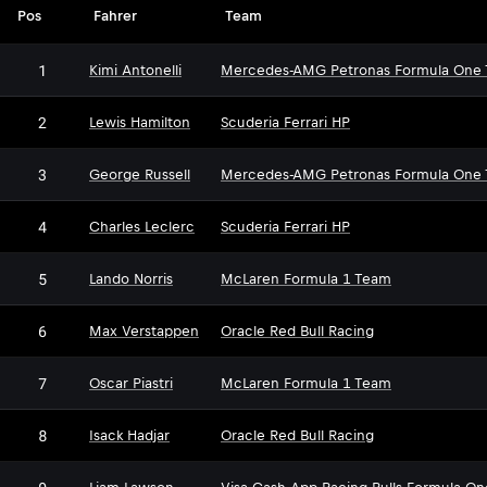
Pos
Fahrer
Team
1
Kimi Antonelli
Mercedes-AMG Petronas Formula One
2
Lewis Hamilton
Scuderia Ferrari HP
3
George Russell
Mercedes-AMG Petronas Formula One
4
Charles Leclerc
Scuderia Ferrari HP
5
Lando Norris
McLaren Formula 1 Team
6
Max Verstappen
Oracle Red Bull Racing
7
Oscar Piastri
McLaren Formula 1 Team
8
Isack Hadjar
Oracle Red Bull Racing