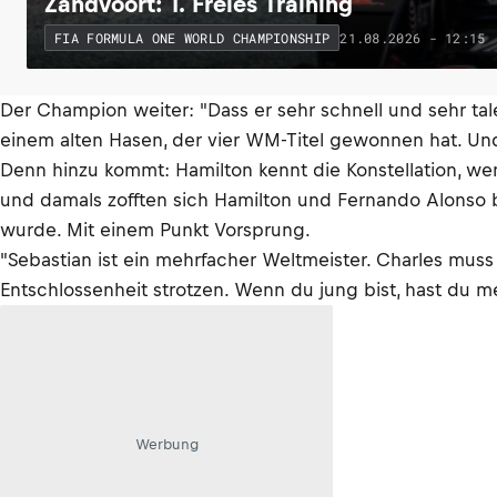
Zandvoort: 1. Freies Training
21.08.2026 - 12:15
FIA FORMULA ONE WORLD CHAMPIONSHIP
Der Champion weiter: "Dass er sehr schnell und sehr talen
einem alten Hasen, der vier WM-Titel gewonnen hat. Un
Denn hinzu kommt: Hamilton kennt die Konstellation, wenn
und damals zofften sich Hamilton und Fernando Alonso b
wurde. Mit einem Punkt Vorsprung.
"Sebastian ist ein mehrfacher Weltmeister. Charles muss
Entschlossenheit strotzen. Wenn du jung bist, hast du me
Werbung