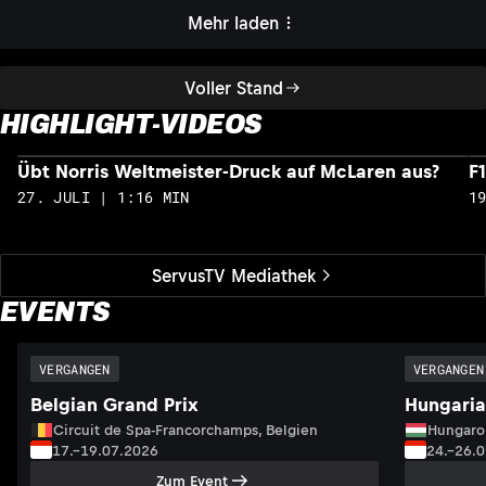
Mehr laden
Voller Stand
HIGHLIGHT-VIDEOS
Übt Norris Weltmeister-Druck auf McLaren aus?
F
27. JULI | 1:16 MIN
1
ServusTV Mediathek
EVENTS
VERGANGEN
VERGANGEN
Belgian Grand Prix
Hungaria
Circuit de Spa-Francorchamps, Belgien
Hungaro
17.–19.07.2026
24.–26.
Zum Event