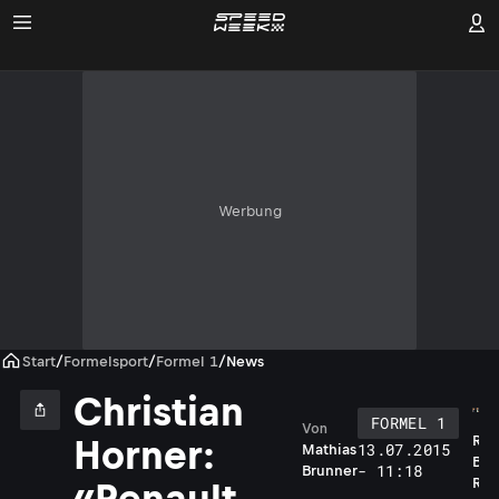
Werbung
Start
/
Formelsport
/
Formel 1
/
News
Christian
FORMEL 1
Von
R
Horner:
13.07.2015
Mathias
B
- 11:18
Brunner
R
«Renault