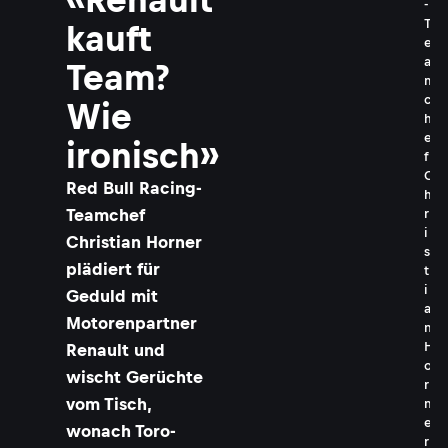
-
T
kauft
e
a
Team?
m
c
Wie
h
e
ironisch»
f
C
Red Bull Racing-
h
Teamchef
r
i
Christian Horner
s
plädiert für
t
i
Geduld mit
a
Motorenpartner
n
H
Renault und
o
wischt Gerüchte
r
vom Tisch,
n
e
wonach Toro-
r