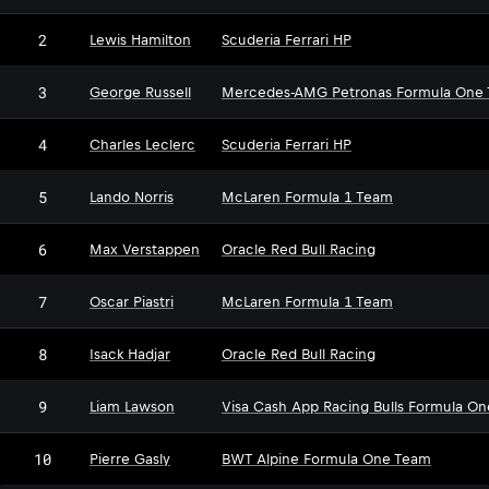
2
Lewis Hamilton
Scuderia Ferrari HP
3
George Russell
Mercedes-AMG Petronas Formula One
4
Charles Leclerc
Scuderia Ferrari HP
5
Lando Norris
McLaren Formula 1 Team
6
Max Verstappen
Oracle Red Bull Racing
7
Oscar Piastri
McLaren Formula 1 Team
8
Isack Hadjar
Oracle Red Bull Racing
9
Liam Lawson
Visa Cash App Racing Bulls Formula O
10
Pierre Gasly
BWT Alpine Formula One Team