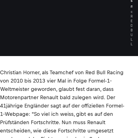
s
n
©
R
E
D
B
U
L
L
Christian Horner, als Teamchef von Red Bull Racing
von 2010 bis 2013 vier Mal in Folge Formel-1-
Weltmeister geworden, glaubt fest daran, dass
Motorenpartner Renault bald zulegen wird. Der
41jährige Engländer sagt auf der offiziellen Formel-
1-Webpage: "So viel ich weiss, gibt es auf den
Prüfständen Fortschritte. Nun muss Renault
entscheiden, wie diese Fortschritte umgesetzt