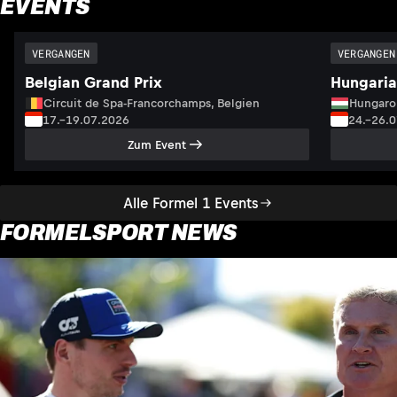
EVENTS
VERGANGEN
VERGANGEN
Belgian Grand Prix
Hungaria
Circuit de Spa-Francorchamps, Belgien
Hungaro
17.–19.07.2026
24.–26.
Zum Event
Alle Formel 1 Events
FORMELSPORT NEWS