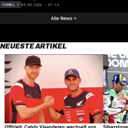
05.08.2026 - 07:14
FORMEL 1
Alle News
NEUESTE ARTIKEL
Offiziell: Calvin Vlaanderen wechselt von
Silverston