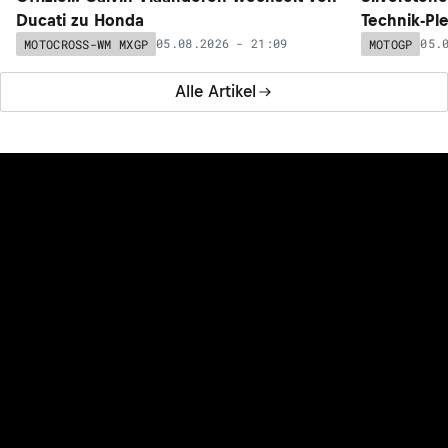
Ducati zu Honda
Technik-Pl
05.08.2026 - 21:09
05.
MOTOCROSS-WM MXGP
MOTOGP
Alle Artikel