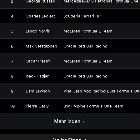
3
George Russell
Mercedes-AMG Petronas Formula One
4
Charles Leclerc
Scuderia Ferrari HP
5
Lando Norris
McLaren Formula 1 Team
6
Max Verstappen
Oracle Red Bull Racing
7
Oscar Piastri
McLaren Formula 1 Team
8
Isack Hadjar
Oracle Red Bull Racing
9
Liam Lawson
Visa Cash App Racing Bulls Formula O
10
Pierre Gasly
BWT Alpine Formula One Team
Mehr laden
Voller Stand