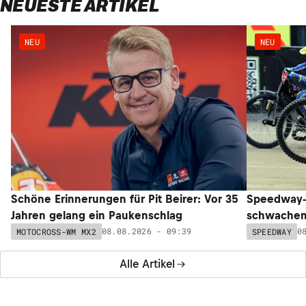
NEUESTE ARTIKEL
NEU
NEU
Schöne Erinnerungen für Pit Beirer: Vor 35
Speedway-W
Jahren gelang ein Paukenschlag
schwachem 
08.08.2026 - 09:39
0
MOTOCROSS-WM MX2
SPEEDWAY
Alle Artikel