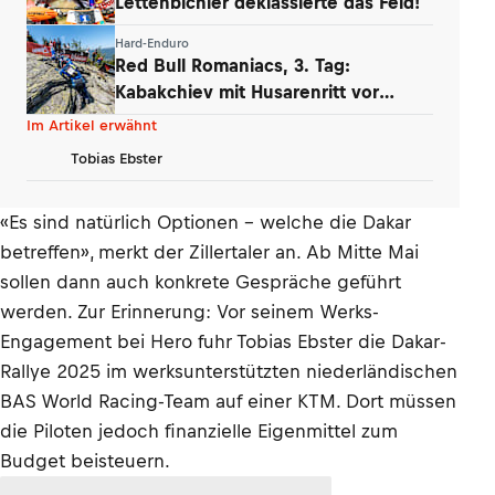
Lettenbichler deklassierte das Feld!
Hard-Enduro
Red Bull Romaniacs, 3. Tag:
Kabakchiev mit Husarenritt vor
Lettenbichler
Im Artikel erwähnt
Tobias Ebster
«Es sind natürlich Optionen – welche die Dakar
betreffen», merkt der Zillertaler an. Ab Mitte Mai
sollen dann auch konkrete Gespräche geführt
werden. Zur Erinnerung: Vor seinem Werks-
Engagement bei Hero fuhr Tobias Ebster die Dakar-
Rallye 2025 im werksunterstützten niederländischen
BAS World Racing-Team auf einer KTM. Dort müssen
die Piloten jedoch finanzielle Eigenmittel zum
Budget beisteuern.