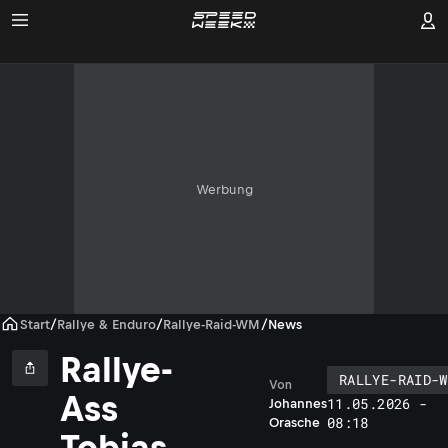
Werbung
Start
/
Rallye & Enduro
/
Rallye-Raid-WM
/
News
Rallye-
RALLYE-RAID-W
Von
Ass
11.05.2026 -
Johannes
08:18
Orasche
Tobias