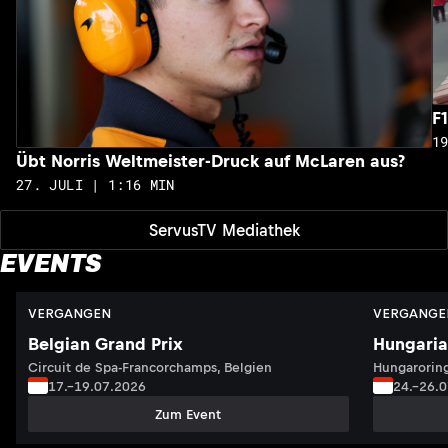
F
1
Übt Norris Weltmeister-Druck auf McLaren aus?
27. JULI | 1:16 MIN
ServusTV Mediathek
EVENTS
VERGANGEN
VERGANGE
Belgian Grand Prix
Hungaria
Circuit de Spa-Francorchamps, Belgien
Hungaroring
17.–19.07.2026
24.–26.
Zum Event