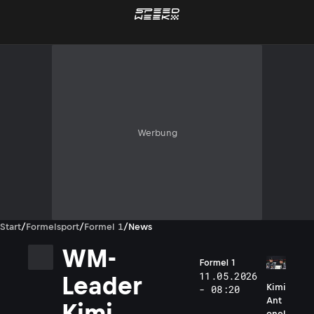
Werbung
Start
/
Formelsport
/
Formel 1
/
News
WM-
Formel 1
11.05.2026
Leader
Kimi
- 08:20
Ant
Kimi
onel