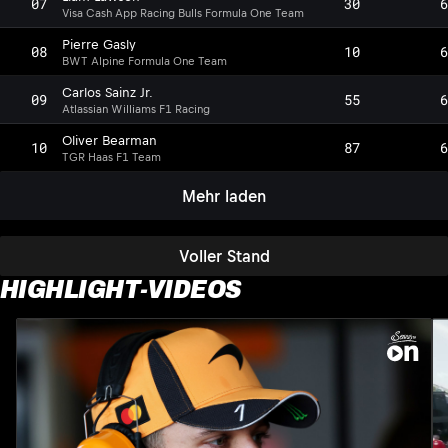
07
30
6
Visa Cash App Racing Bulls Formula One Team
Pierre Gasly
08
10
6
BWT Alpine Formula One Team
Carlos Sainz Jr.
09
55
6
Atlassian Williams F1 Racing
Oliver Bearman
10
87
6
TGR Haas F1 Team
Mehr laden
Voller Stand
HIGHLIGHT-VIDEOS