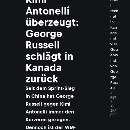
li
Antonelli
rech
net
überzeugt:
in
Kan
George
ada
mit
Russell
viel
Geg
schlägt in
enw
ind
Kanada
von
Geo
zurück
rge
Russ
Seit dem Sprint-Sieg
ell
©
in China hat George
REW
/
Russell gegen Kimi
XPB
IMA
Antonelli immer den
GES
Kürzeren gezogen.
Dennoch ist der WM-