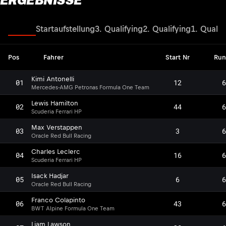
ERGEBNISSE
Rennen
Startaufstellung
3. Qualifying
2. Qualifying
1. Qualif
Pos
Fahrer
Start Nr
Run
Kimi Antonelli
01
12
6
Mercedes-AMG Petronas Formula One Team
Lewis Hamilton
02
44
6
Scuderia Ferrari HP
Max Verstappen
03
3
6
Oracle Red Bull Racing
Charles Leclerc
04
16
6
Scuderia Ferrari HP
Isack Hadjar
05
6
6
Oracle Red Bull Racing
Franco Colapinto
06
43
6
BWT Alpine Formula One Team
Liam Lawson