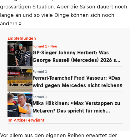
grossartigen Situation. Aber die Saison dauert noch
lange an und so viele Dinge können sich noch
ändern.»
Empfehlungen
Formel 1 • Neu
GP-Sieger Johnny Herbert: Was
George Russell (Mercedes) 2026 so
entmutigt
Formel 1
Ferrari-Teamchef Fred Vasseur: «Das
wird gegen Mercedes nicht reichen»
Formel 1
Mika Häkkinen: «Max Verstappen zu
McLaren? Das spricht für mich
dagegen»
Im Artikel erwähnt
Vor allem aus den eigenen Reihen erwartet der