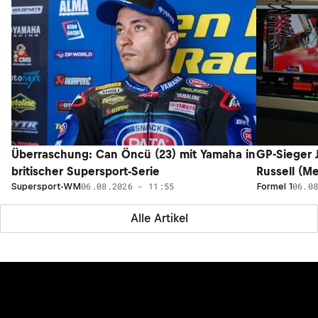
Überraschung: Can Öncü (23) mit Yamaha in
GP-Sieger 
britischer Supersport-Serie
Russell (M
06.08.2026 - 11:55
06.0
Supersport-WM
Formel 1
Alle Artikel