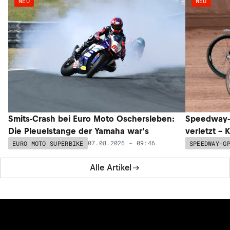
NEU
NEU
Smits-Crash bei Euro Moto Oschersleben:
Speedway-G
Die Pleuelstange der Yamaha war‘s
verletzt –
07.08.2026 - 09:46
EURO MOTO SUPERBIKE
SPEEDWAY-G
Alle Artikel