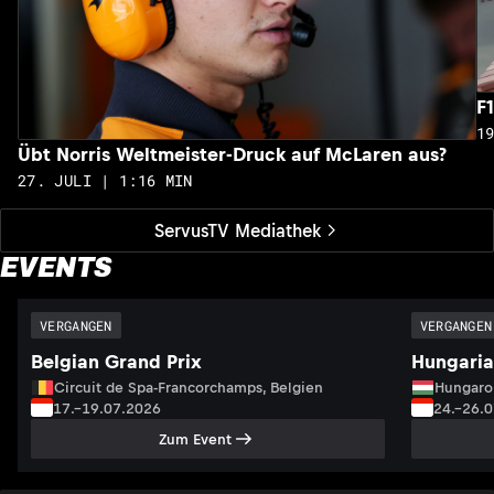
F
1
Übt Norris Weltmeister-Druck auf McLaren aus?
27. JULI | 1:16 MIN
ServusTV Mediathek
EVENTS
VERGANGEN
VERGANGEN
Belgian Grand Prix
Hungaria
Circuit de Spa-Francorchamps, Belgien
Hungaro
17.–19.07.2026
24.–26.
Zum Event