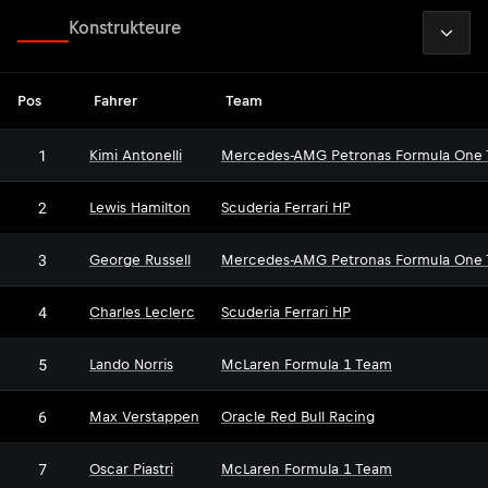
2026
Fahrer
Konstrukteure
Pos
Fahrer
Team
1
Kimi Antonelli
Mercedes-AMG Petronas Formula One
2
Lewis Hamilton
Scuderia Ferrari HP
3
George Russell
Mercedes-AMG Petronas Formula One
4
Charles Leclerc
Scuderia Ferrari HP
5
Lando Norris
McLaren Formula 1 Team
6
Max Verstappen
Oracle Red Bull Racing
7
Oscar Piastri
McLaren Formula 1 Team