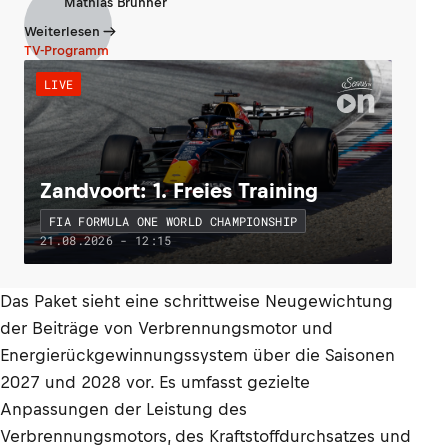
Mathias Brunner
Weiterlesen
TV-Programm
LIVE
Zandvoort: 1. Freies Training
FIA FORMULA ONE WORLD CHAMPIONSHIP
21.08.2026 - 12:15
Das Paket sieht eine schrittweise Neugewichtung
der Beiträge von Verbrennungsmotor und
Energierückgewinnungssystem über die Saisonen
2027 und 2028 vor. Es umfasst gezielte
Anpassungen der Leistung des
Verbrennungsmotors, des Kraftstoffdurchsatzes und