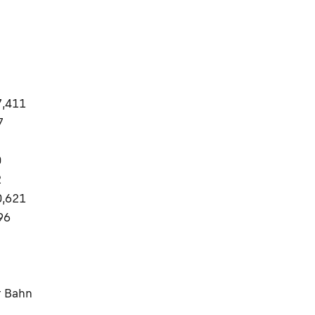
7,411
7
0
2
0,621
96
r Bahn