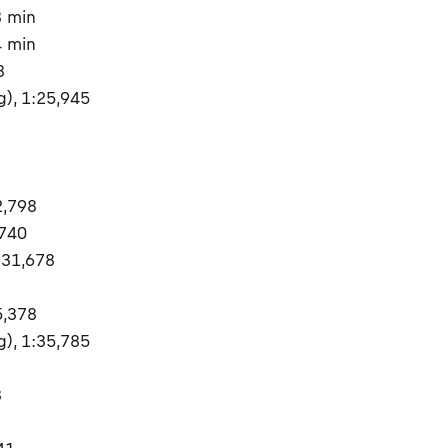
8 min
4 min
8
g), 1:25,945
2,798
,740
:31,678
5,378
g), 1:35,785
3