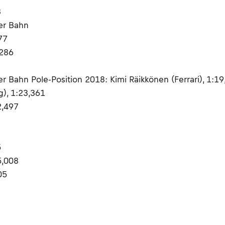
3
ser Bahn
77
,286
er Bahn Pole-Position 2018: Kimi Räikkönen (Ferrari), 1:1
g), 1:23,361
2,497
5
5,008
05