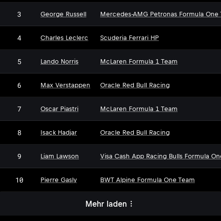
3
George Russell
Mercedes-AMG Petronas Formula One
4
Charles Leclerc
Scuderia Ferrari HP
5
Lando Norris
McLaren Formula 1 Team
6
Max Verstappen
Oracle Red Bull Racing
7
Oscar Piastri
McLaren Formula 1 Team
8
Isack Hadjar
Oracle Red Bull Racing
9
Liam Lawson
Visa Cash App Racing Bulls Formula O
10
Pierre Gasly
BWT Alpine Formula One Team
Mehr laden