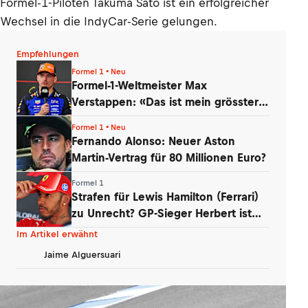
Formel-1-Piloten Takuma Sato ist ein erfolgreicher
Wechsel in die IndyCar-Serie gelungen.
Empfehlungen
Formel 1 • Neu
Formel-1-Weltmeister Max
Verstappen: «Das ist mein grösster
Schatz»
Formel 1 • Neu
Fernando Alonso: Neuer Aston
Martin-Vertrag für 80 Millionen Euro?
Formel 1
Strafen für Lewis Hamilton (Ferrari)
zu Unrecht? GP-Sieger Herbert ist
baff
Im Artikel erwähnt
Jaime Alguersuari