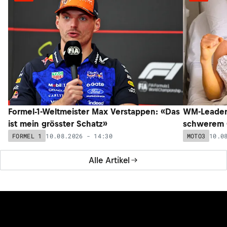
Formel-1-Weltmeister Max Verstappen: «Das
WM-Leader 
ist mein grösster Schatz»
schwerem C
10.08.2026 - 14:30
10.0
FORMEL 1
MOTO3
Alle Artikel