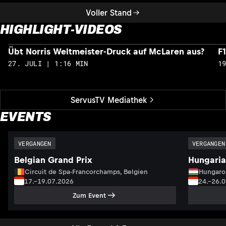
Voller Stand
HIGHLIGHT-VIDEOS
Übt Norris Weltmeister-Druck auf McLaren aus?
F
27. JULI | 1:16 MIN
1
ServusTV Mediathek
EVENTS
VERGANGEN
VERGANGEN
Belgian Grand Prix
Hungaria
Circuit de Spa-Francorchamps, Belgien
Hungaro
17.–19.07.2026
24.–26.
Zum Event