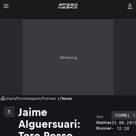
Werbung
Start
/
Formelsport
/
Formel 1
/
News
Jaime
FORMEL 1
Von
Alguersuari:
23.08.201
Mathias
- 12:28
Brunner
Toro Rosso,