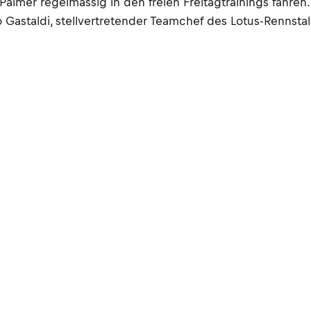
almer regelmässig in den freien Freitagtrainings fahren
 Gastaldi, stellvertretender Teamchef des Lotus-Rennstal