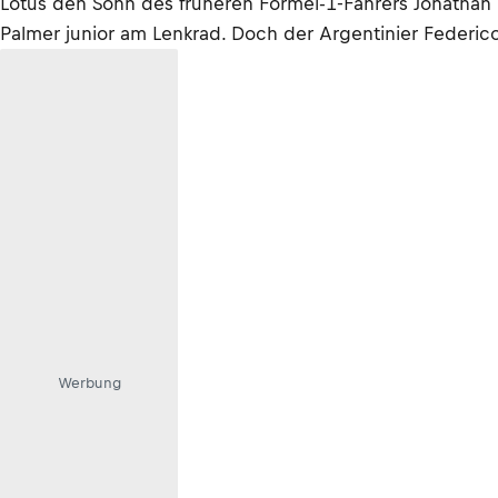
Lotus den Sohn des früheren Formel-1-Fahrers Jonathan P
Palmer junior am Lenkrad. Doch der Argentinier Federico
Werbung