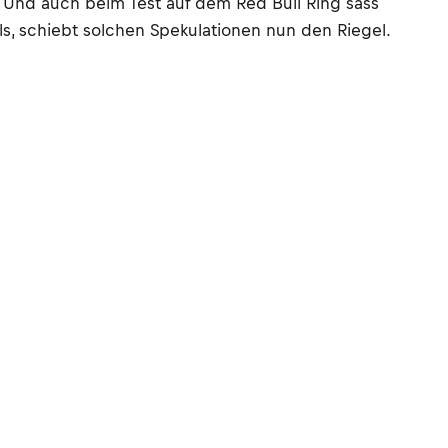
. Und auch beim Test auf dem Red Bull Ring sass
ls, schiebt solchen Spekulationen nun den Riegel.