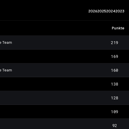
2026
2025
2024
2023
Punkte
219
e Team
169
160
e Team
138
128
109
92