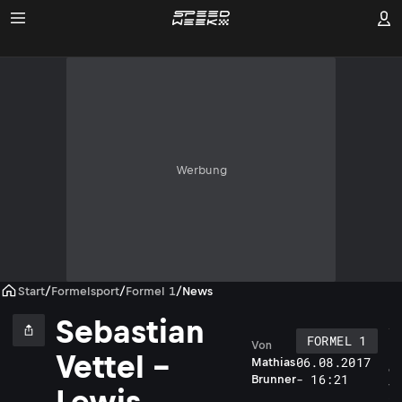
Werbung
Start
/
Formelsport
/
Formel 1
/
News
Sebastian
FORMEL 1
Von
L
Vettel –
06.08.2017
Mathias
e
- 16:21
Brunner
w
Lewis