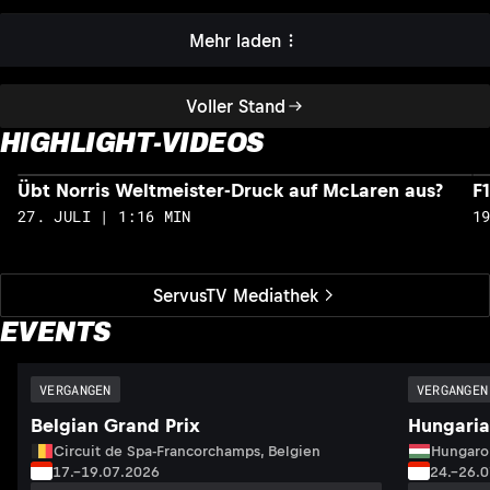
Mehr laden
Voller Stand
HIGHLIGHT-VIDEOS
Übt Norris Weltmeister-Druck auf McLaren aus?
F
27. JULI | 1:16 MIN
1
ServusTV Mediathek
EVENTS
VERGANGEN
VERGANGEN
Belgian Grand Prix
Hungaria
Circuit de Spa-Francorchamps, Belgien
Hungaro
17.–19.07.2026
24.–26.