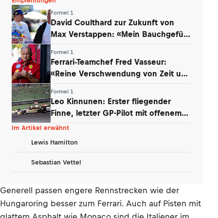
Empfehlungen
Formel 1
David Coulthard zur Zukunft von
Max Verstappen: «Mein Bauchgefühl
sagt …»
Formel 1
Ferrari-Teamchef Fred Vasseur:
«Reine Verschwendung von Zeit und
Energie»
Formel 1
Leo Kinnunen: Erster fliegender
Finne, letzter GP-Pilot mit offenem
Helm
Im Artikel erwähnt
Lewis Hamilton
Sebastian Vettel
Generell passen engere Rennstrecken wie der
Hungaroring besser zum Ferrari. Auch auf Pisten mit
glattem Asphalt wie Monaco sind die Italiener im