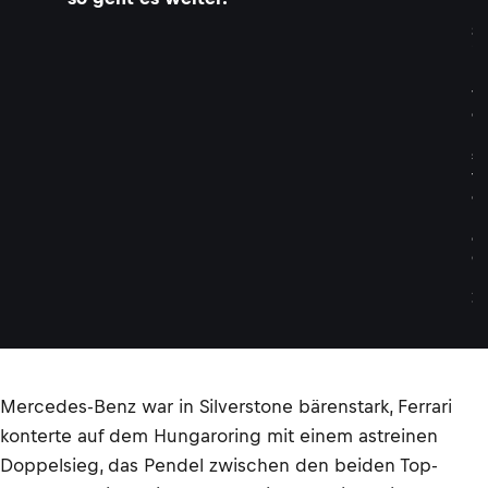
n
S
i
l
v
e
r
s
t
o
n
e
©
L
A
T
Mercedes-Benz war in Silverstone bärenstark, Ferrari
konterte auf dem Hungaroring mit einem astreinen
Doppelsieg, das Pendel zwischen den beiden Top-