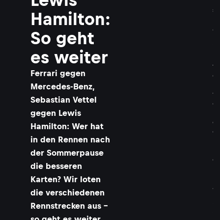
i
s
Hamilton:
H
a
So geht
m
i
es weiter
l
t
​Ferrari gegen
o
n
Mercedes-Benz,
v
Sebastian Vettel
o
gegen Lewis
r
d
Hamilton: Wer hat
e
in den Rennen nach
n
F
der Sommerpause
e
die besseren
r
Karten? Wir loten
r
a
die verschiedenen
r
Rennstrecken aus –
i
i
so geht es weiter.