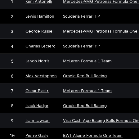
1
Kimi Antonelli
Mercedes-AMG Petronas Formula One
2
Lewis Hamilton
Scuderia Ferrari HP
3
George Russell
Mercedes-AMG Petronas Formula One
4
Charles Leclerc
Scuderia Ferrari HP
5
Lando Norris
McLaren Formula 1 Team
6
Max Verstappen
Oracle Red Bull Racing
7
Oscar Piastri
McLaren Formula 1 Team
8
Isack Hadjar
Oracle Red Bull Racing
9
Liam Lawson
Visa Cash App Racing Bulls Formula O
10
Pierre Gasly
BWT Alpine Formula One Team