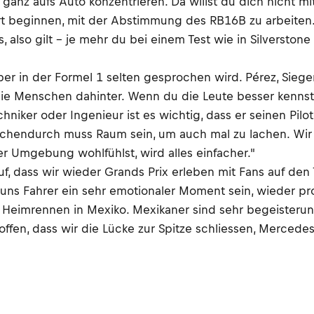
s ganz aufs Auto konzentrieren. Da willst du dich nicht 
rt beginnen, mit der Abstimmung des RB16B zu arbeiten.
s, also gilt – je mehr du bei einem Test wie in Silverston
in der Formel 1 selten gesprochen wird. Pérez, Sieger d
die Menschen dahinter. Wenn du die Leute besser kennst, 
niker oder Ingenieur ist es wichtig, dass er seinen Pilot
chendurch muss Raum sein, um auch mal zu lachen. Wir s
 Umgebung wohlfühlst, wird alles einfacher."
f, dass wir wieder Grands Prix erleben mit Fans auf den 
 uns Fahrer ein sehr emotionaler Moment sein, wieder pr
 Heimrennen in Mexiko. Mexikaner sind sehr begeisterung
offen, dass wir die Lücke zur Spitze schliessen, Merce