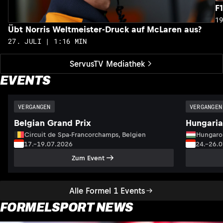
F
1
Übt Norris Weltmeister-Druck auf McLaren aus?
27. JULI | 1:16 MIN
ServusTV Mediathek
EVENTS
VERGANGEN
VERGANGEN
Belgian Grand Prix
Hungaria
Circuit de Spa-Francorchamps, Belgien
Hungaro
17.–19.07.2026
24.–26.
Zum Event
Alle Formel 1 Events
FORMELSPORT NEWS