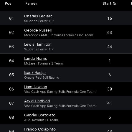
Pos
Fahrer
Start Nr
Charles Leclerc
01
16
Scuderia Ferrari HP
George Russell
02
63
Mercedes-AMG Petronas Formula One Team
Lewis Hamilton
03
44
Scuderia Ferrari HP
Lando Norris
04
1
McLaren Formula 1 Team
Isack Hadjar
05
6
Oracle Red Bull Racing
Liam Lawson
06
30
Visa Cash App Racing Bulls Formula One Team
Arvid Lindblad
07
41
Visa Cash App Racing Bulls Formula One Team
Gabriel Bortoleto
08
5
Audi Revolut F1 Team
Franco Colapinto
09
43