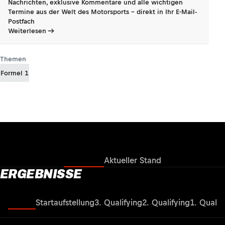
Nachrichten, exklusive Kommentare und alle wichtigen
Termine aus der Welt des Motorsports - direkt in Ihr E-Mail-
Postfach
Weiterlesen
Themen
Formel 1
Ergebnisse
Aktueller Stand
ERGEBNISSE
Rennen
Startaufstellung
3. Qualifying
2. Qualifying
1. Qualif