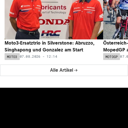
Moto3-Ersatztrio in Silverstone: Abruzzo,
Österreich
Singhapong und Gonzalez am Start
MopedGP a
07.08.2026 - 12:14
07.
MOTO3
MOTOGP
Alle Artikel