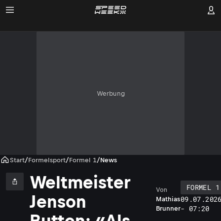
Werbung
Start
/
Formelsport
/
Formel 1
/
News
Weltmeister
FORMEL 1
Von
Jenson
09.07.202
Mathias
- 07:20
Brunner
Button: «Als