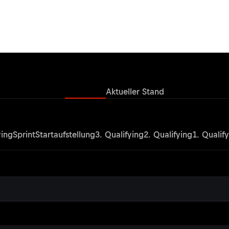
Ergebnisse
Aktueller Stand
ying
Sprint
Startaufstellung
3. Qualifying
2. Qualifying
1. Qualif