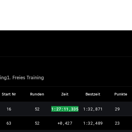
ying
1. Freies Training
Start Nr
Runden
Zeit
Bestzeit
Punkte
16
52
1:27:11,335
1:32,871
29
63
52
+0,427
1:32,489
23