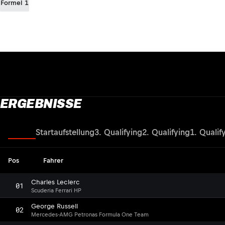
Formel 1
ERGEBNISSE
Rennen
Startaufstellung
3. Qualifying
2. Qualifying
1. Qualif
Pos
Fahrer
Charles Leclerc
01
Scuderia Ferrari HP
George Russell
02
Mercedes-AMG Petronas Formula One Team