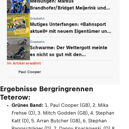
Melsungen: Markus
Brandhofer/Bridget Meijerink und
Andrew Appleton siegten
Grasbahn
Mutiges Unterfangen: «Bahnsport
aktuell» mit neuem Eigentümer und
Konzept
Grasbahn
Schwarme: Der Wettergott meinte
es nicht so gut mit den
Niedersachsen
Im Artikel erwähnt
Paul Cooper
Ergebnisse Bergringrennen
Teterow:
Grünes Band:
1. Paul Cooper (GB), 2. Mika
Frehse (D), 3. Mitch Godden (GB), 4. Stephan
Katt (D), 5. Arran Butcher (GB), 6. Stephan
Rappschläger (D), 7. Danny Knackowski, (D) 8.