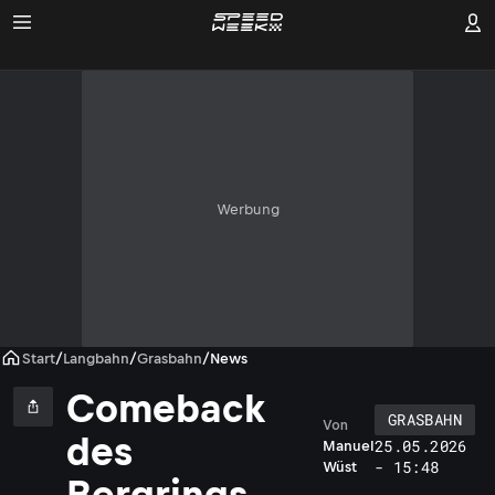
Werbung
Start
/
Langbahn
/
Grasbahn
/
News
Comeback
GRASBAHN
Von
des
25.05.2026
Manuel
- 15:48
Wüst
Bergrings