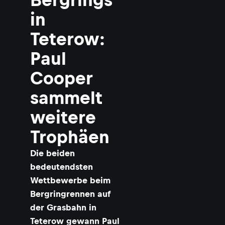
l
in
Teterow:
Paul
r
(
Cooper
i
sammelt
t
t
weitere
)
Trophäen
r
Die beiden
bedeutendsten
t
Wettbewerbe beim
i
Bergringrennen auf
der Grasbahn in
Teterow gewann Paul