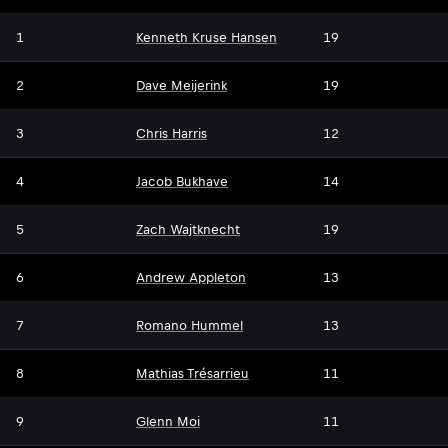
1
Kenneth Kruse Hansen
19
2
Dave Meijerink
19
3
Chris Harris
12
4
Jacob Bukhave
14
5
Zach Wajtknecht
19
6
Andrew Appleton
13
7
Romano Hummel
13
8
Mathias Trésarrieu
11
9
Glenn Moi
11