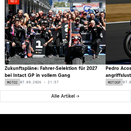
NEU
Zukunftspläne: Fahrer-Selektion für 2027
Pedro Acos
bei Intact GP in vollem Gang
angriffslus
07.08.2026 - 21:57
07.
MOTO2
MOTOGP
Alle Artikel