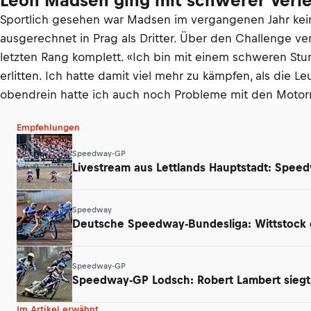
Leon Madsen ging mit schwerer Verle
Sportlich gesehen war Madsen im vergangenen Jahr kein 
ausgerechnet in Prag als Dritter. Über den Challenge ve
letzten Rang komplett. «Ich bin mit einem schweren Stur
erlitten. Ich hatte damit viel mehr zu kämpfen, als die 
obendrein hatte ich auch noch Probleme mit den Motor
Empfehlungen
Speedway-GP
Livestream aus Lettlands Hauptstadt: Spee
Speedway
Deutsche Speedway-Bundesliga: Wittstock e
Speedway-GP
Speedway-GP Lodsch: Robert Lambert siegt –
Im Artikel erwähnt