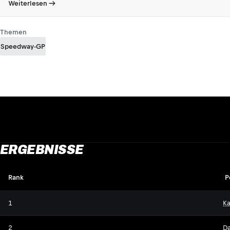
Weiterlesen
Themen
Speedway-GP
ERGEBNISSE
Rank
P
1
K
2
Da