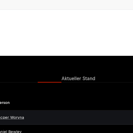
Ergebnisse
Aktueller Stand
erson
acper Woryna
niel Bewley