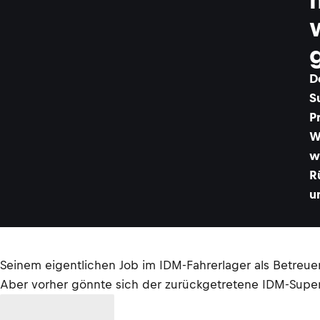
D
S
P
W
w
R
u
Seinem eigentlichen Job im IDM-Fahrerlager als Betre
Aber vorher gönnte sich der zurückgetretene IDM-Superb