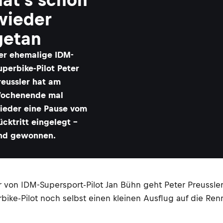
wieder
getan
er ehemalige IDM-
uperbike-Pilot Peter
reussler hat am
ochenende mal
ieder eine Pause vom
ücktritt eingelegt –
nd gewonnen.
uer von IDM-Supersport-Pilot Jan Bühn geht Peter Pre
ike-Pilot noch selbst einen kleinen Ausflug auf die Ren