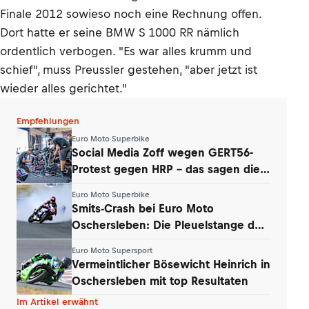
Finale 2012 sowieso noch eine Rechnung offen.
Dort hatte er seine BMW S 1000 RR nämlich
ordentlich verbogen. "Es war alles krumm und
schief", muss Preussler gestehen, "aber jetzt ist
wieder alles gerichtet."
Empfehlungen
Euro Moto Superbike
Social Media Zoff wegen GERT56-
Protest gegen HRP – das sagen die
Teams
Euro Moto Superbike
Smits-Crash bei Euro Moto
Oschersleben: Die Pleuelstange der
Yamaha war‘s
Euro Moto Supersport
Vermeintlicher Bösewicht Heinrich in
Oschersleben mit top Resultaten
Im Artikel erwähnt