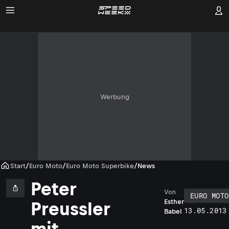
Werbung
Start
/
Euro Moto
/
Euro Moto Superbike
/
News
Peter
Von
EURO MOTO
Esther
Preussler
13.05.2013
Babel
mit