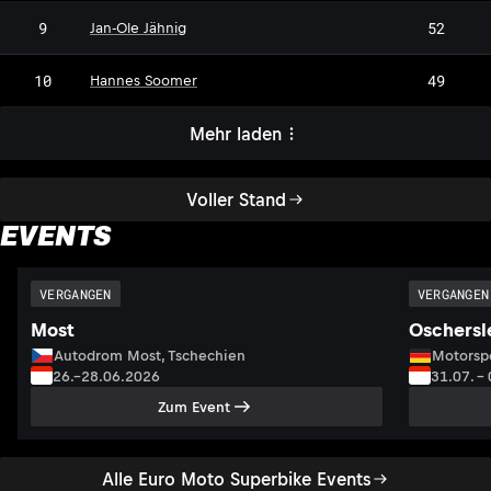
9
52
Jan-Ole Jähnig
10
49
Hannes Soomer
Mehr laden
Voller Stand
EVENTS
VERGANGEN
VERGANGEN
Most
Oschersl
Autodrom Most, Tschechien
Motorsp
26.–28.06.2026
31.07. –
Zum Event
Alle Euro Moto Superbike Events