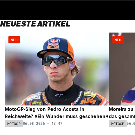
NEUESTE ARTIKEL
NEU
NEU
MotoGP-Sieg von Pedro Acosta in
Moreira zu
Reichweite? «Ein Wunder muss geschehen»
das gesam
06.08.2026 - 13:47
06.
MOTOGP
MOTOGP