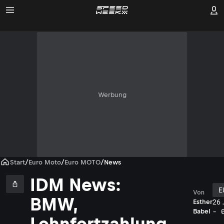
Werbung
Start
/
Euro Moto
/
Euro MOTO
/
News
IDM News:
E
Von
BMW,
26
Esther
- 
Babel
Lohnfortzahlung