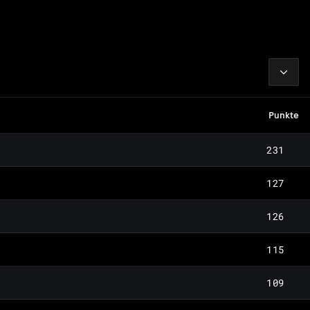
2026
Punkte
231
127
126
115
109