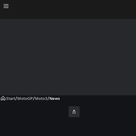
Start
/
MotoGP
/
Moto3
/
News