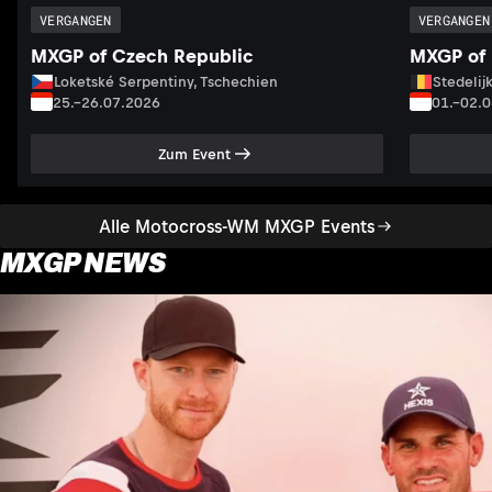
VERGANGEN
VERGANGEN
MXGP of Czech Republic
MXGP of 
Loketské Serpentiny, Tschechien
Stedelij
25.–26.07.2026
01.–02.
Zum Event
Alle Motocross-WM MXGP Events
MXGP NEWS