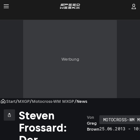
Werbung
Start
/
MXGP
/
Motocross-WM MXGP
/
News
Steven
Von
MOTOCROSS-WM M
Greg
Frossard:
25.06.2013 - 10
Brown
Der