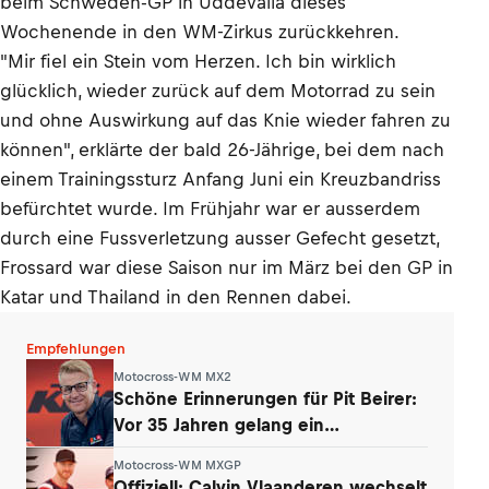
beim Schweden-GP in Uddevalla dieses
Wochenende in den WM-Zirkus zurückkehren.
"Mir fiel ein Stein vom Herzen. Ich bin wirklich
glücklich, wieder zurück auf dem Motorrad zu sein
und ohne Auswirkung auf das Knie wieder fahren zu
können", erklärte der bald 26-Jährige, bei dem nach
einem Trainingssturz Anfang Juni ein Kreuzbandriss
befürchtet wurde. Im Frühjahr war er ausserdem
durch eine Fussverletzung ausser Gefecht gesetzt,
Frossard war diese Saison nur im März bei den GP in
Katar und Thailand in den Rennen dabei.
Empfehlungen
Motocross-WM MX2
Schöne Erinnerungen für Pit Beirer:
Vor 35 Jahren gelang ein
Paukenschlag
Motocross-WM MXGP
Offiziell: Calvin Vlaanderen wechselt