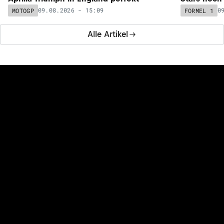
09.08.2026 - 15:09
0
MOTOGP
FORMEL 1
Alle Artikel