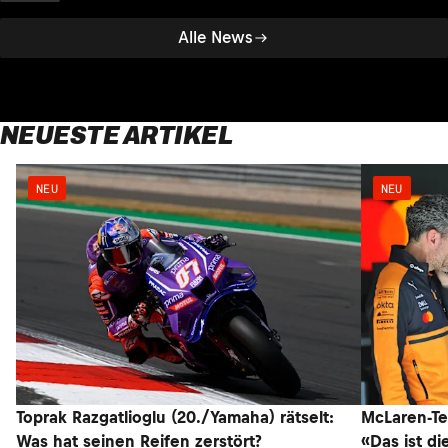
Alle News
NEUESTE ARTIKEL
NEU
NEU
Toprak Razgatlioglu (20./Yamaha) rätselt:
McLaren-Te
Was hat seinen Reifen zerstört?
«Das ist di