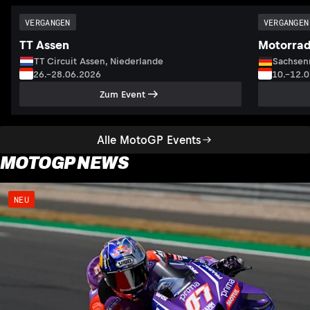
VERGANGEN
VERGANGEN
TT Assen
Motorrad
TT Circuit Assen, Niederlande
Sachsenr
26.–28.06.2026
10.–12.
Zum Event
Alle MotoGP Events
MOTOGP NEWS
NEU