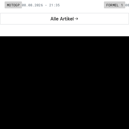
08.08.2026 - 21:35
0
MOTOGP
FORMEL 1
Alle Artikel