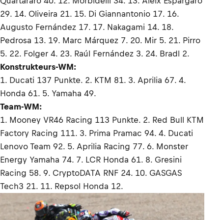
Quartararo 40. 12. Morbidelli 34. 13. Aleix Espargaró
29. 14. Oliveira 21. 15. Di Giannantonio 17. 16.
Augusto Fernández 17. 17. Nakagami 14. 18.
Pedrosa 13. 19. Marc Márquez 7. 20. Mir 5. 21. Pirro
5. 22. Folger 4. 23. Raúl Fernández 3. 24. Bradl 2.
Konstrukteurs-WM:
1. Ducati 137 Punkte. 2. KTM 81. 3. Aprilia 67. 4.
Honda 61. 5. Yamaha 49.
Team-WM:
1. Mooney VR46 Racing 113 Punkte. 2. Red Bull KTM
Factory Racing 111. 3. Prima Pramac 94. 4. Ducati
Lenovo Team 92. 5. Aprilia Racing 77. 6. Monster
Energy Yamaha 74. 7. LCR Honda 61. 8. Gresini
Racing 58. 9. CryptoDATA RNF 24. 10. GASGAS
Tech3 21. 11. Repsol Honda 12.