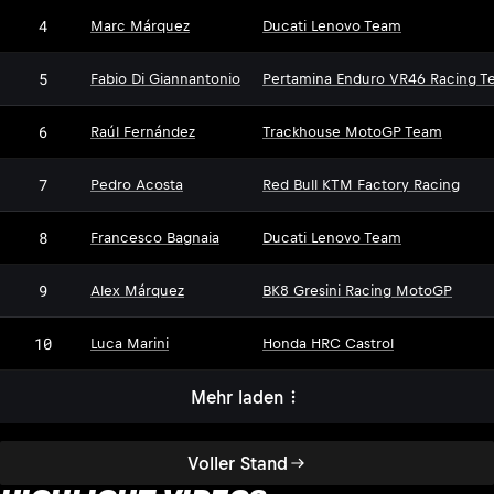
4
Marc Márquez
Ducati Lenovo Team
5
Fabio Di Giannantonio
Pertamina Enduro VR46 Racing T
6
Raúl Fernández
Trackhouse MotoGP Team
7
Pedro Acosta
Red Bull KTM Factory Racing
8
Francesco Bagnaia
Ducati Lenovo Team
9
Alex Márquez
BK8 Gresini Racing MotoGP
10
Luca Marini
Honda HRC Castrol
Mehr laden
Voller Stand