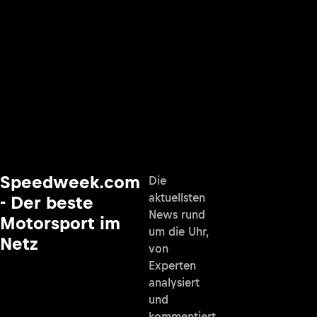
Speedweek.com
Die
aktuellsten
- Der beste
News rund
Motorsport im
um die Uhr,
Netz
von
Experten
analysiert
und
kommentiert