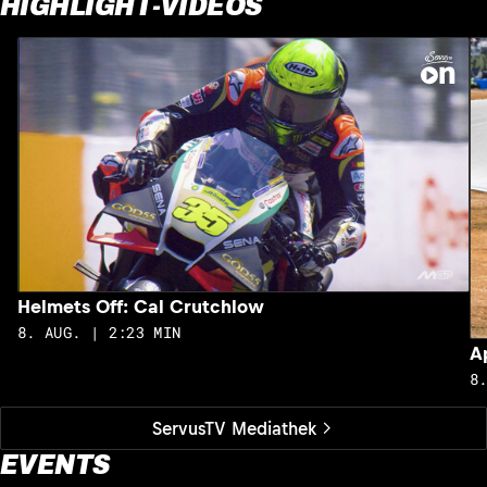
HIGHLIGHT-VIDEOS
Helmets Off: Cal Crutchlow
8. AUG. | 2:23 MIN
A
8
ServusTV Mediathek
EVENTS