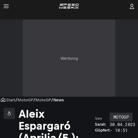
Werbung
Start
/
MotoGP
/
MotoGP
/
News
Aleix
MOTOGP
Von
Espargaró
30.04.2023
Sarah
- 18:51
Göpfert
(Aprilia/5.):