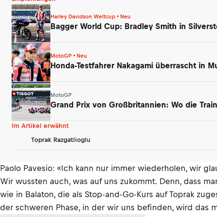
Harley Davidson Weltcup • Neu
Bagger World Cup: Bradley Smith in Silvers
MotoGP • Neu
Honda-Testfahrer Nakagami überrascht in Mu
MotoGP
Grand Prix von Großbritannien: Wo die Tra
Im Artikel erwähnt
Toprak Razgatlioglu
Paolo Pavesio: «Ich kann nur immer wiederholen, wir glau
Wir wussten auch, was auf uns zukommt. Denn, dass man h
wie in Balaton, die als Stop-and-Go-Kurs auf Toprak zug
der schweren Phase, in der wir uns befinden, wird das m