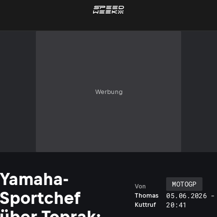
Werbung
Yamaha-
MOTOGP
Von
Sportchef
05.06.2026 -
Thomas
20:41
Kuttruf
über Toprak: