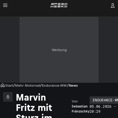
Werbung
Start
/
Mehr Motorrad
/
Endurance-WM
/
News
Marvin
ENDURANCE-W
Von
Fritz mit
05.06.2026 -
Sebastian
20:29
Fränzschky
Sturz im