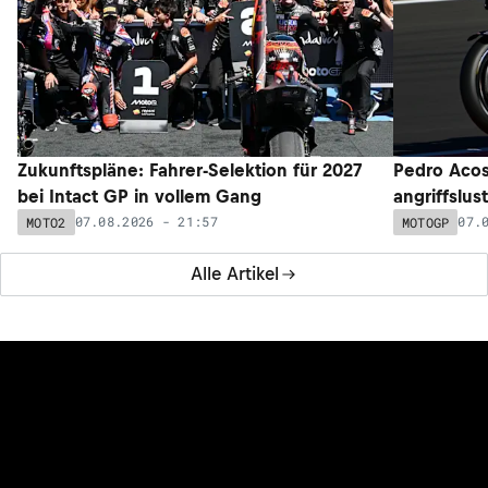
Zukunftspläne: Fahrer-Selektion für 2027
Pedro Acos
bei Intact GP in vollem Gang
angriffslus
07.08.2026 - 21:57
07.
MOTO2
MOTOGP
Alle Artikel