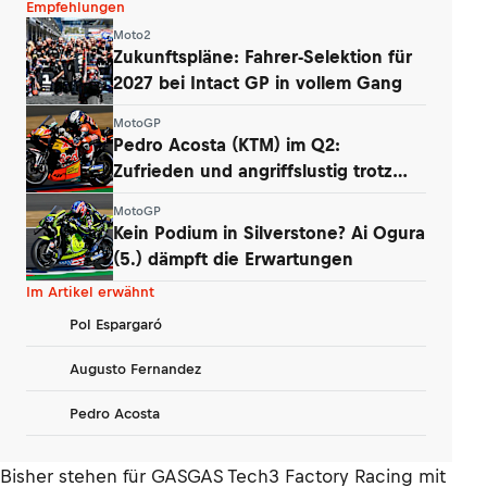
Empfehlungen
Moto2
Zukunftspläne: Fahrer-Selektion für
2027 bei Intact GP in vollem Gang
MotoGP
Pedro Acosta (KTM) im Q2:
Zufrieden und angriffslustig trotz
zweier Stürze
MotoGP
Kein Podium in Silverstone? Ai Ogura
(5.) dämpft die Erwartungen
Im Artikel erwähnt
Pol Espargaró
Augusto Fernandez
Pedro Acosta
Bisher stehen für GASGAS Tech3 Factory Racing mit