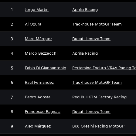
1
Jorge Martin
Aprilia Racing
2
Ai Ogura
Trackhouse MotoGP Team
3
Marc Márquez
Ducati Lenovo Team
4
Marco Bezzecchi
Aprilia Racing
5
Fabio Di Giannantonio
Pertamina Enduro VR46 Racing T
6
Raúl Fernández
Trackhouse MotoGP Team
7
Pedro Acosta
Red Bull KTM Factory Racing
8
Francesco Bagnaia
Ducati Lenovo Team
9
Alex Márquez
BK8 Gresini Racing MotoGP