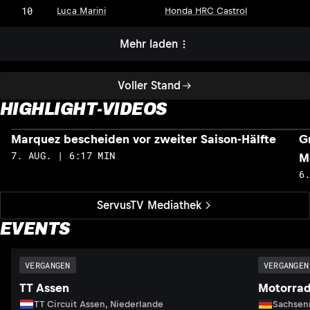
10
Luca Marini
Honda HRC Castrol
Mehr laden
Voller Stand
HIGHLIGHT-VIDEOS
Marquez bescheiden vor zweiter Saison-Hälfte
G
7. AUG. | 6:17 MIN
M
6
ServusTV Mediathek
EVENTS
VERGANGEN
VERGANGEN
TT Assen
Motorrad
TT Circuit Assen, Niederlande
Sachsenr