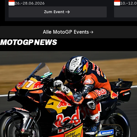
26.–28.06.2026
10.–12.
Zum Event
Alle MotoGP Events
MOTOGP NEWS