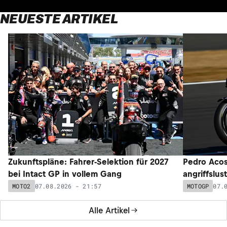
NEUESTE ARTIKEL
Zukunftspläne: Fahrer-Selektion für 2027
Pedro Acos
bei Intact GP in vollem Gang
angriffslus
07.08.2026 - 21:57
07.
MOTO2
MOTOGP
Alle Artikel