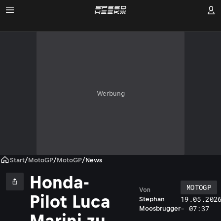
Werbung
Start
/
MotoGP
/
MotoGP
/
News
Honda-
MOTOGP
Von
Pilot Luca
19.05.202
Stephan
- 07:37
Moosbrugger
Marini zu