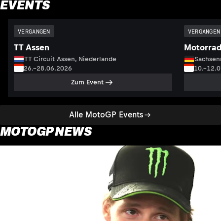
EVENTS
VERGANGEN
VERGANGEN
TT Assen
Motorrad
TT Circuit Assen, Niederlande
Sachsenr
26.–28.06.2026
10.–12.
Zum Event
Alle MotoGP Events
MOTOGP NEWS