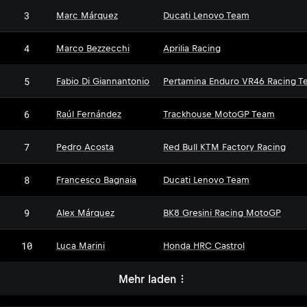
3
Marc Márquez
Ducati Lenovo Team
4
Marco Bezzecchi
Aprilia Racing
5
Fabio Di Giannantonio
Pertamina Enduro VR46 Racing T
6
Raúl Fernández
Trackhouse MotoGP Team
7
Pedro Acosta
Red Bull KTM Factory Racing
8
Francesco Bagnaia
Ducati Lenovo Team
9
Alex Márquez
BK8 Gresini Racing MotoGP
10
Luca Marini
Honda HRC Castrol
Mehr laden