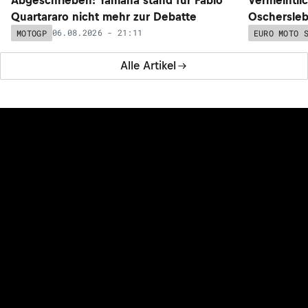
Quartararo nicht mehr zur Debatte
Oschersleb
06.08.2026 - 21:11
MOTOGP
EURO MOTO 
Alle Artikel