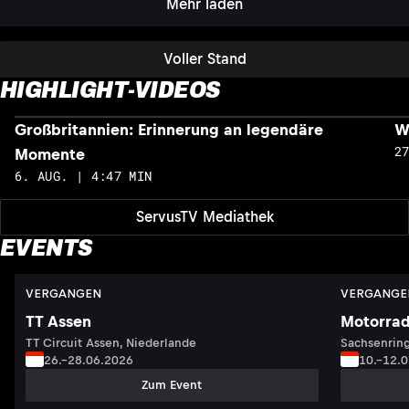
Mehr laden
Voller Stand
HIGHLIGHT-VIDEOS
Großbritannien: Erinnerung an legendäre
W
2
Momente
6. AUG. | 4:47 MIN
ServusTV Mediathek
EVENTS
VERGANGEN
VERGANGE
TT Assen
Motorrad
TT Circuit Assen, Niederlande
Sachsenring
26.–28.06.2026
10.–12.
Zum Event