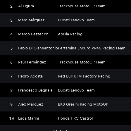
2
Ai Ogura
Trackhouse MotoGP Team
3
Marc Márquez
Ducati Lenovo Team
4
Marco Bezzecchi
Aprilia Racing
5
Fabio Di Giannantonio
Pertamina Enduro VR46 Racing Team
6
Raúl Fernández
Trackhouse MotoGP Team
7
Pedro Acosta
Red Bull KTM Factory Racing
8
Francesco Bagnaia
Ducati Lenovo Team
9
Alex Márquez
BK8 Gresini Racing MotoGP
10
Luca Marini
Honda HRC Castrol