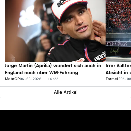
Jorge Martin (Aprilia) wundert sich auch in
Irre: Valtt
England noch über WM-Führung
Absicht in
06.08.2026 - 14:22
06.0
MotoGP
Formel 1
Alle Artikel