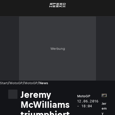
Werbung
Start
/
MotoGP
/
MotoGP
/
News
Jeremy
MotoGP
12.06.2016
McWilliams
Jer
- 18:04
em
triumphiert
y