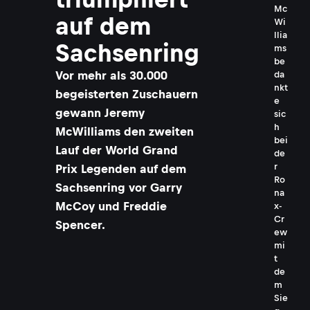
Mc
auf dem
Wi
llia
Sachsenring
ms
be
Vor mehr als 30.000
da
nkt
begeisterten Zuschauern
e
gewann Jeremy
sic
h
McWilliams den zweiten
bei
Lauf der World Grand
de
r
Prix Legenden auf dem
Ro
Sachsenring vor Garry
na
McCoy und Freddie
x-
Cr
Spencer.
ew
mi
t
de
m
Sie