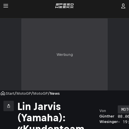
Werbung
Start
/
MotoGP
/
MotoGP
/
News
Lin Jarvis
MOT
Von
(Yamaha):
08.0
Günther
- 19
Wiesinger
«Kundenteam