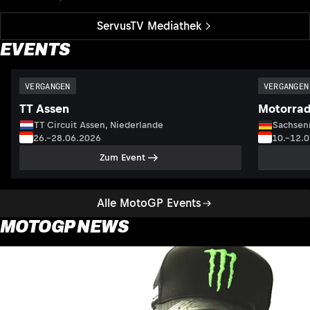
ServusTV Mediathek
EVENTS
VERGANGEN
VERGANGEN
TT Assen
Motorrad
TT Circuit Assen, Niederlande
Sachsenr
26.–28.06.2026
10.–12.
Zum Event
Alle MotoGP Events
MOTOGP NEWS