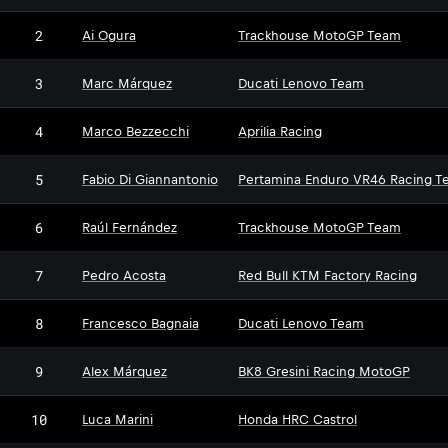
2
Ai Ogura
Trackhouse MotoGP Team
3
Marc Márquez
Ducati Lenovo Team
4
Marco Bezzecchi
Aprilia Racing
5
Fabio Di Giannantonio
Pertamina Enduro VR46 Racing T
6
Raúl Fernández
Trackhouse MotoGP Team
7
Pedro Acosta
Red Bull KTM Factory Racing
8
Francesco Bagnaia
Ducati Lenovo Team
9
Alex Márquez
BK8 Gresini Racing MotoGP
10
Luca Marini
Honda HRC Castrol