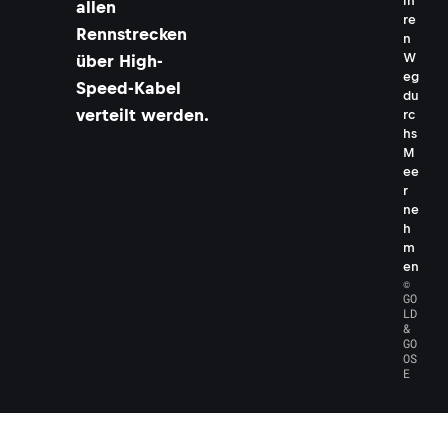
ih
allen
re
Rennstrecken
n
W
über High-
eg
Speed-Kabel
du
verteilt werden.
rc
hs
M
ee
r
ne
h
m
en
©
GO
LD
&
GO
OS
E