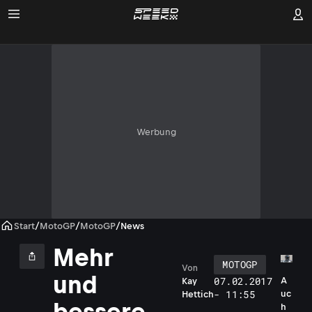
Werbung
Start
/
MotoGP
/
MotoGP
/
News
Mehr
MOTOGP
Von
und
07.02.2017
A
Kay
- 11:55
uc
Hettich
bessere
h