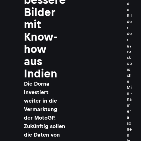
di
Bilder
e
Bil
mit
de
r
Know-
de
r
how
gy
ro
sk
aus
op
is
Indien
ch
e
Die Dorna
Mi
investiert
ni-
Ka
weiter in die
m
Vermarktung
er
der MotoGP.
a
so
Zukünftig sollen
lle
die Daten von
n