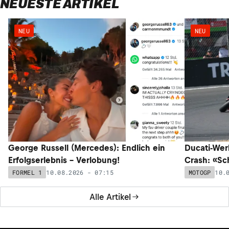
NEUESTE ARTIKEL
NEU
NEU
George Russell (Mercedes): Endlich ein
Ducati-Wer
Erfolgserlebnis – Verlobung!
Crash: «Sc
10.08.2026 - 07:15
10.
FORMEL 1
MOTOGP
Alle Artikel