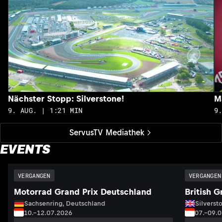
Nächster Stopp: Silverstone!
M
9. AUG. | 1:21 MIN
9
ServusTV Mediathek
EVENTS
VERGANGEN
VERGANGEN
Motorrad Grand Prix Deutschland
British G
Sachsenring, Deutschland
Silversto
10.–12.07.2026
07.–09.