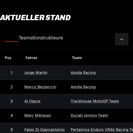
AKTUELLER STAND
2026
Fahrer
Teams
Konstrukteure
Pos
Fahrer
Team
1
Jorge Martin
Aprilia Racing
2
Marco Bezzecchi
Aprilia Racing
3
Ai Ogura
Trackhouse MotoGP Team
4
Marc Márquez
Ducati Lenovo Team
5
Fabio Di Giannantonio
Pertamina Enduro VR46 Racing T