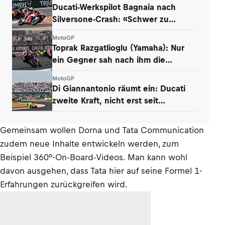
Ducati-Werkspilot Bagnaia nach
Silversone-Crash: «Schwer zu
akzeptieren»
MotoGP
Toprak Razgatlioglu (Yamaha): Nur
ein Gegner sah nach ihm die
Zielflagge
MotoGP
Di Giannantonio räumt ein: Ducati
zweite Kraft, nicht erst seit
Silverstone
Gemeinsam wollen Dorna und Tata Communication
zudem neue Inhalte entwickeln werden, zum
Beispiel 360°-On-Board-Videos. Man kann wohl
davon ausgehen, dass Tata hier auf seine Formel 1-
Erfahrungen zurückgreifen wird.