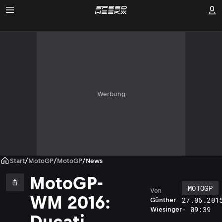
Werbung
Start
/
MotoGP
/
MotoGP
/
News
MotoGP-
MOTOGP
Von
WM 2016:
27.06.201
Günther
- 09:39
Wiesinger
Ducati