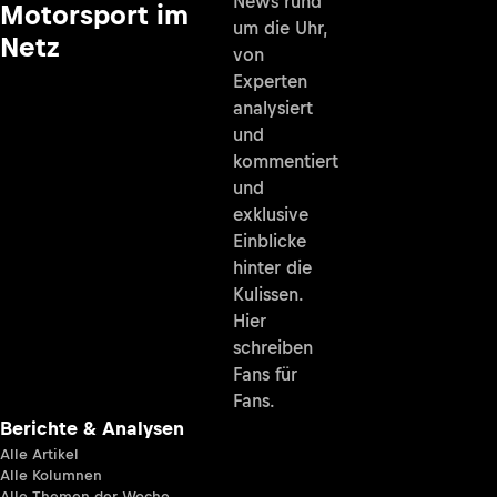
News rund
Motorsport im
um die Uhr,
Netz
von
Experten
analysiert
und
kommentiert
und
exklusive
Einblicke
hinter die
Kulissen.
Hier
schreiben
Fans für
Fans.
Berichte & Analysen
Alle Artikel
Alle Kolumnen
Alle Themen der Woche