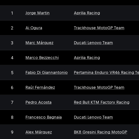
1
Jorge Martin
Aprilia Racing
2
Ai Ogura
Trackhouse MotoGP Team
3
Marc Márquez
Ducati Lenovo Team
4
Marco Bezzecchi
Aprilia Racing
5
Fabio Di Giannantonio
Pertamina Enduro VR46 Racing T
6
Raúl Fernández
Trackhouse MotoGP Team
7
Pedro Acosta
Red Bull KTM Factory Racing
8
Francesco Bagnaia
Ducati Lenovo Team
9
Alex Márquez
BK8 Gresini Racing MotoGP