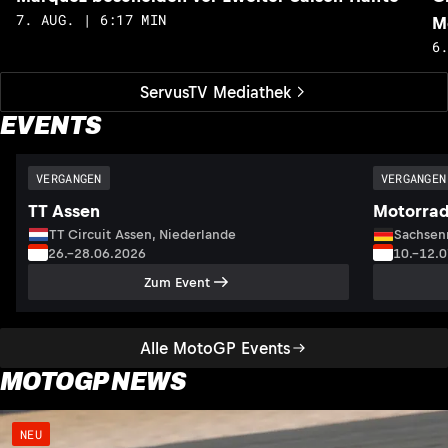
7. AUG. | 6:17 MIN
M
6
ServusTV Mediathek
EVENTS
VERGANGEN
VERGANGEN
TT Assen
Motorrad
TT Circuit Assen, Niederlande
Sachsenr
26.–28.06.2026
10.–12.
Zum Event
Alle MotoGP Events
MOTOGP NEWS
NEU