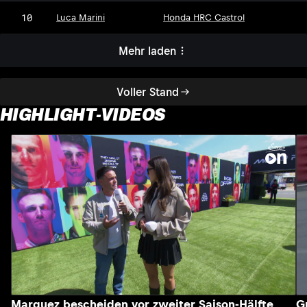
10
Luca Marini
Honda HRC Castrol
Mehr laden
Voller Stand
HIGHLIGHT-VIDEOS
Marquez bescheiden vor zweiter Saison-Hälfte
G