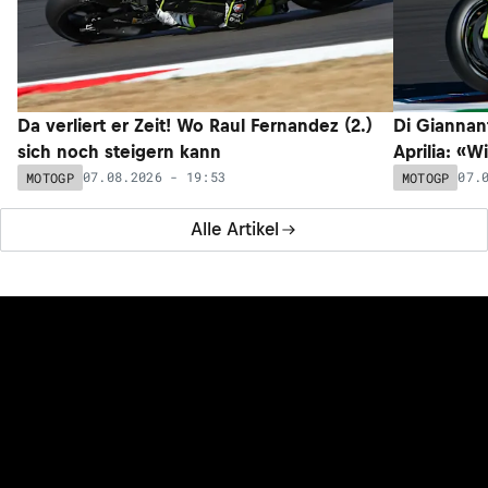
Da verliert er Zeit! Wo Raul Fernandez (2.)
Di Giannan
sich noch steigern kann
Aprilia: «W
07.08.2026 - 19:53
07.
MOTOGP
MOTOGP
Alle Artikel