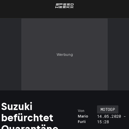
Werbung
Suzuki
MOTOGP
Von
befürchtet
14.05.2020 -
Mario
15:28
Furli
Quarantäne