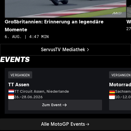
Großbritannien: Erinnerung an legendäre
W
2
Momente
6. AUG. | 4:47 MIN
ServusTV Mediathek
EVENTS
VERGANGEN
VERGANGEN
TT Assen
Motorrad
TT Circuit Assen, Niederlande
Sachsenr
26.–28.06.2026
10.–12.
Zum Event
Alle MotoGP Events