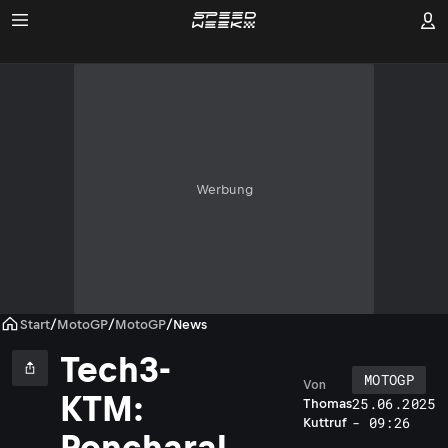
Werbung
Start
/
MotoGP
/
MotoGP
/
News
Tech3-
MOTOGP
Von
KTM:
25.06.2025
Thomas
- 09:26
Kuttruf
Poncharal