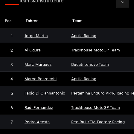
Fahrer
Teams
Konstrukteure
Pos
Fahrer
Team
1
Jorge Martin
Aprilia Racing
2
Ai Ogura
Trackhouse MotoGP Team
3
Marc Márquez
Ducati Lenovo Team
4
Marco Bezzecchi
Aprilia Racing
5
Fabio Di Giannantonio
Pertamina Enduro VR46 Racing T
6
Raúl Fernández
Trackhouse MotoGP Team
7
Pedro Acosta
Red Bull KTM Factory Racing