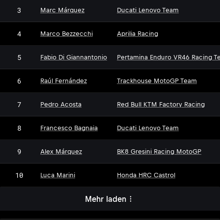
3
Marc Márquez
Ducati Lenovo Team
4
Marco Bezzecchi
Aprilia Racing
5
Fabio Di Giannantonio
Pertamina Enduro VR46 Racing T
6
Raúl Fernández
Trackhouse MotoGP Team
7
Pedro Acosta
Red Bull KTM Factory Racing
8
Francesco Bagnaia
Ducati Lenovo Team
9
Alex Márquez
BK8 Gresini Racing MotoGP
10
Luca Marini
Honda HRC Castrol
Mehr laden