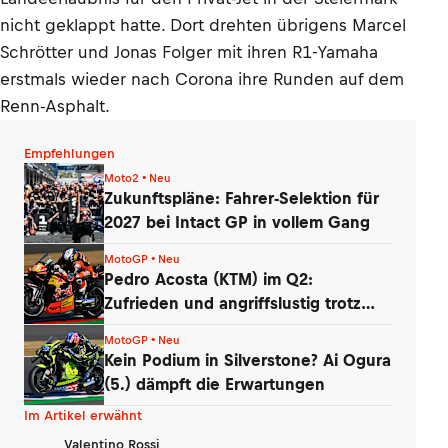
nicht geklappt hatte. Dort drehten übrigens Marcel
Schrötter und Jonas Folger mit ihren R1-Yamaha
erstmals wieder nach Corona ihre Runden auf dem
Renn-Asphalt.
Empfehlungen
Moto2 • Neu
Zukunftspläne: Fahrer-Selektion für
2027 bei Intact GP in vollem Gang
MotoGP • Neu
Pedro Acosta (KTM) im Q2:
Zufrieden und angriffslustig trotz
zweier Stürze
MotoGP • Neu
Kein Podium in Silverstone? Ai Ogura
(5.) dämpft die Erwartungen
Im Artikel erwähnt
Valentino Rossi