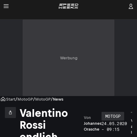
Werbung
Start
/
MotoGP
/
MotoGP
/
News
Valentino
MOTOGP
Von
V
Rossi
24.05.2020
Johannes
a
- 09:15
Orasche
l
endlich