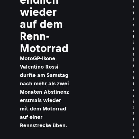
e
n
wieder
t
i
auf dem
n
o
Renn-
R
o
Motorrad
s
s
MotoGP-Ikone
i
h
Valentino Rossi
a
durfte am Samstag
t
nach mehr als zwei
t
e
Monaten Abstinenz
s
erstmals wieder
i
c
mit dem Motorrad
h
auf einer
t
Rennstrecke üben.
l
i
c