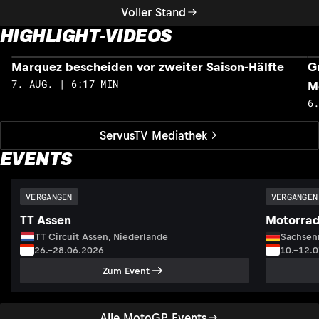
Voller Stand
HIGHLIGHT-VIDEOS
Marquez bescheiden vor zweiter Saison-Hälfte
G
7. AUG. | 6:17 MIN
M
6
ServusTV Mediathek
EVENTS
VERGANGEN
VERGANGEN
TT Assen
Motorrad
TT Circuit Assen, Niederlande
Sachsenr
26.–28.06.2026
10.–12.
Zum Event
Alle MotoGP Events