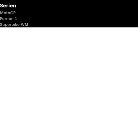
Serien
MotoGP
Formel 1
Superbike-WM