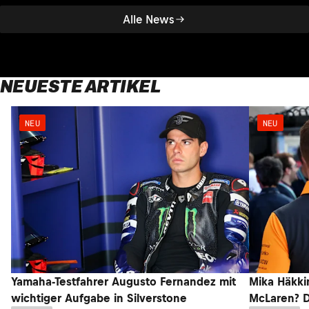
Alle News
NEUESTE ARTIKEL
NEU
NEU
Yamaha-Testfahrer Augusto Fernandez mit
Mika Häkki
wichtiger Aufgabe in Silverstone
McLaren? D