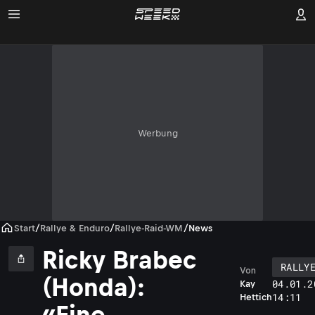
Werbung
Start
/
Rallye & Enduro
/
Rallye-Raid-WM
/
News
Ricky Brabec
RALLY
Von
(Honda):
04.01.2
Kay
14:11
Hettich
«Eine