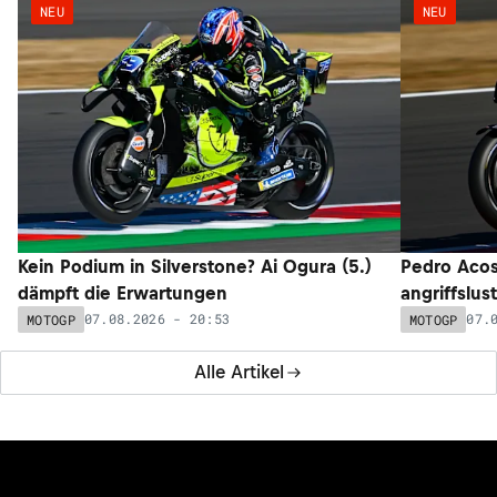
NEU
NEU
Kein Podium in Silverstone? Ai Ogura (5.)
Pedro Acos
dämpft die Erwartungen
angriffslus
07.08.2026 - 20:53
07.
MOTOGP
MOTOGP
Alle Artikel