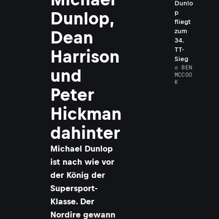
Dunlo
Dunlop,
p
fliegt
zum
Dean
34.
TT-
Harrison
Sieg
© BEN
und
MCCOO
K
Peter
Hickman
dahinter
Michael Dunlop
ist nach wie vor
der König der
Supersport-
Klasse. Der
Nordire gewann