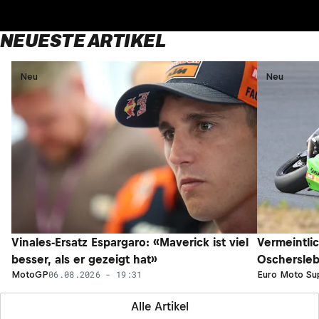
NEUESTE ARTIKEL
Neu
Neu
Vinales-Ersatz Espargaro: «Maverick ist viel
Vermeintli
besser, als er gezeigt hat»
Oschersleb
06.08.2026 - 19:31
MotoGP
Euro Moto Su
Alle Artikel