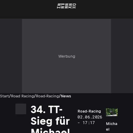
Werbung
Start
/
Road Racing
/
Road-Racing
/
News
34. TT-
Road-Racing
02.06.2026
Sieg für
- 17:17
Micha
Michael
el