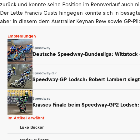
zurück und konnte seine Position im Rennverlauf auch n
Der Lette Francis Gusts hingegen konnte sich in besagt
aber in diesem dem Australier Keynan Rew sowie GP-Pi
Empfehlungen
Speedway
Deutsche Speedway-Bundesliga: Wittstock e
Speedway-GP
Speedway-GP Lodsch: Robert Lambert siegt –
Speedway
Krasses Finale beim Speedway-GP2 Lodsch: N
Im Artikel erwähnt
Luke Becker