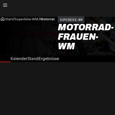
Start
/
Superbike-WM
/
Motorrad-Frauen-WM
SUPERBIKE-WM
MOTORRAD-
FRAUEN-
WM
News
Kalender
Stand
Ergebnisse