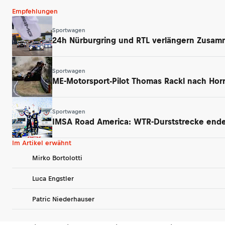
Empfehlungen
Sportwagen
24h Nürburgring und RTL verlängern Zusamm
Sportwagen
ME-Motorsport-Pilot Thomas Rackl nach Horr
Sportwagen
IMSA Road America: WTR-Durststrecke endet
Im Artikel erwähnt
Mirko Bortolotti
Luca Engstler
Patric Niederhauser