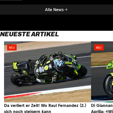
Alle News
NEUESTE ARTIKEL
NEU
NEU
Da verliert er Zeit! Wo Raul Fernandez (2.)
Di Giannan
sich noch steigern kann
Aprilia: «W