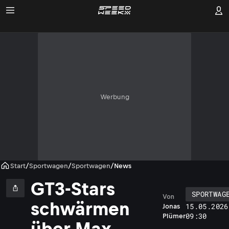
Werbung
Start
/
Sportwagen
/
Sportwagen
/
News
GT3-Stars
SPORTWAG
Von
schwärmen
15.05.2026
Jonas
09:30
Plümer
über Max