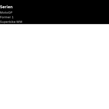
Serien
MotoGP
Formel 1
Superbike-WM