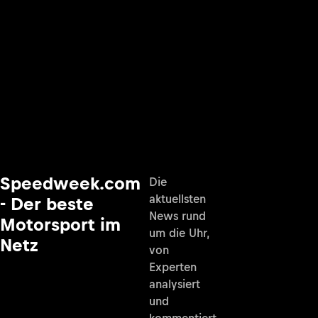
Speedweek.com
Die
aktuellsten
- Der beste
News rund
Motorsport im
um die Uhr,
Netz
von
Experten
analysiert
und
kommentiert