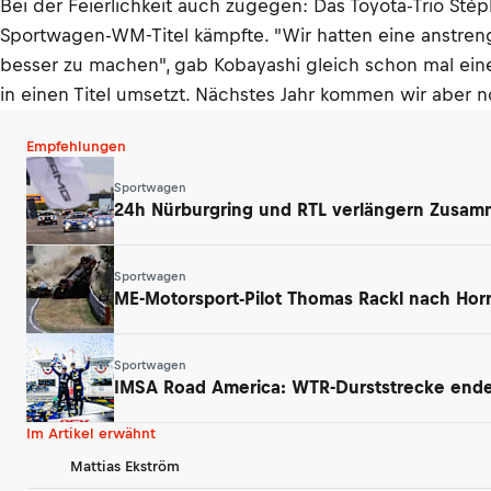
Bei der Feierlichkeit auch zugegen: Das Toyota-Trio St
Sportwagen-WM-Titel kämpfte. "Wir hatten eine anstrenge
besser zu machen", gab Kobayashi gleich schon mal ein
in einen Titel umsetzt. Nächstes Jahr kommen wir aber n
Empfehlungen
Sportwagen
24h Nürburgring und RTL verlängern Zusamm
Sportwagen
ME-Motorsport-Pilot Thomas Rackl nach Horr
Sportwagen
IMSA Road America: WTR-Durststrecke endet
Im Artikel erwähnt
Mattias Ekström