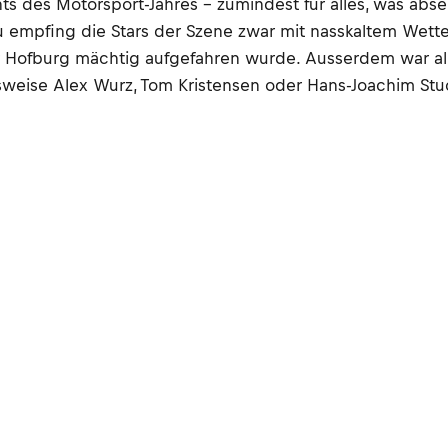
ghts des Motorsport-Jahres – zumindest für alles, was abse
u empfing die Stars der Szene zwar mit nasskaltem Wett
ner Hofburg mächtig aufgefahren wurde. Ausserdem war a
lsweise Alex Wurz, Tom Kristensen oder Hans-Joachim Stu