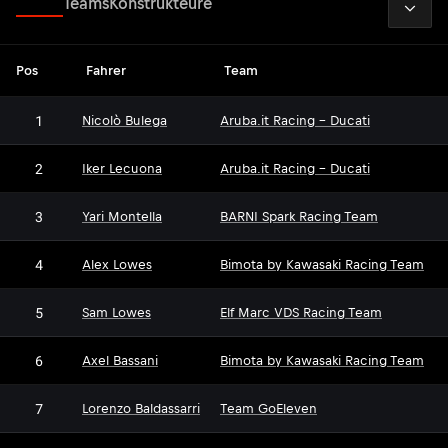
Fahrer
Teams
Konstrukteure
Pos
Fahrer
Team
1
Nicolò Bulega
Aruba.it Racing - Ducati
2
Iker Lecuona
Aruba.it Racing - Ducati
3
Yari Montella
BARNI Spark Racing Team
4
Alex Lowes
Bimota by Kawasaki Racing Team
5
Sam Lowes
Elf Marc VDS Racing Team
6
Axel Bassani
Bimota by Kawasaki Racing Team
7
Lorenzo Baldassarri
Team GoEleven