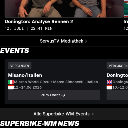
Donington: Analyse Rennen 2
I
12. JULI | 22:41 MIN
1
ServusTV Mediathek
EVENTS
VERGANGEN
VERGANGEN
Misano/Italien
Doningto
Misano World Circuit Marco Simoncelli, Italien
Doningto
12.–14.06.2026
10.–12.
Zum Event
Alle Superbike WM Events
SUPERBIKE-WM NEWS