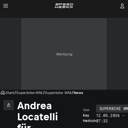
Werbung
Start
/
Superbike-WM
/
Superbike WM
/
News
Andrea
SUPERBIKE W
Von
Locatelli
12.05.2026 -
Kay
07:32
Hettich
für