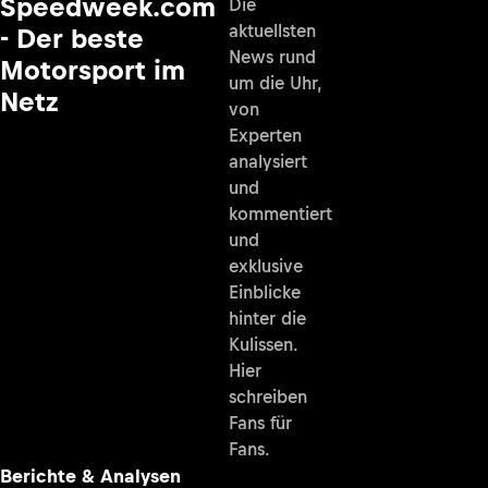
Speedweek.com
Die
aktuellsten
- Der beste
News rund
Motorsport im
um die Uhr,
Netz
von
Experten
analysiert
und
kommentiert
und
exklusive
Einblicke
hinter die
Kulissen.
Hier
schreiben
Fans für
Fans.
Berichte & Analysen