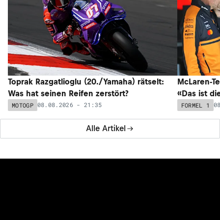
Toprak Razgatlioglu (20./Yamaha) rätselt:
McLaren-Te
Was hat seinen Reifen zerstört?
«Das ist di
08.08.2026 - 21:35
0
MOTOGP
FORMEL 1
Alle Artikel