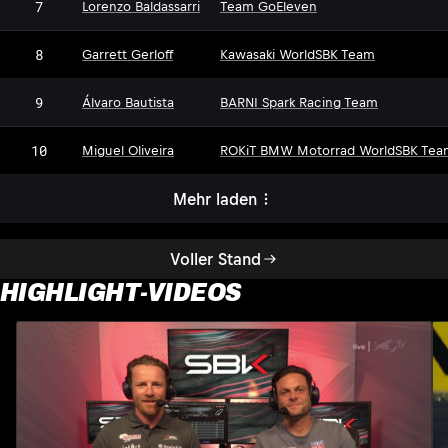
7
Lorenzo Baldassarri
Team GoEleven
8
Garrett Gerloff
Kawasaki WorldSBK Team
9
Álvaro Bautista
BARNI Spark Racing Team
10
Miguel Oliveira
ROKiT BMW Motorrad WorldSBK Tea
Mehr laden
Voller Stand
HIGHLIGHT-VIDEOS