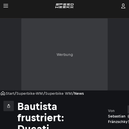
Werbung
Start
/
Superbike-WM
/
Superbike WM
/
News
Bautista
Von
frustriert:
Sebastian
Fränzschky
Ducati