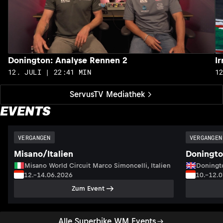
Donington: Analyse Rennen 2
I
12. JULI | 22:41 MIN
1
ServusTV Mediathek
EVENTS
VERGANGEN
VERGANGEN
Misano/Italien
Doningto
Misano World Circuit Marco Simoncelli, Italien
Doningto
12.–14.06.2026
10.–12.
Zum Event
Alle Superbike WM Events