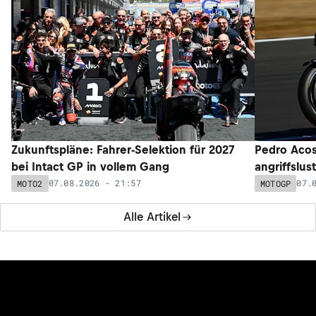
Zukunftspläne: Fahrer-Selektion für 2027
Pedro Acos
bei Intact GP in vollem Gang
angriffslus
07.08.2026 - 21:57
07.
MOTO2
MOTOGP
Alle Artikel